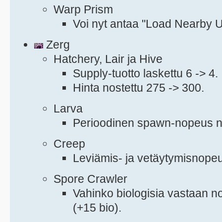
Warp Prism
Voi nyt antaa "Load Nearby U
Zerg
Hatchery, Lair ja Hive
Supply-tuotto laskettu 6 -> 4.
Hinta nostettu 275 -> 300.
Larva
Perioodinen spawn-nopeus nop
Creep
Leviämis- ja vetäytymisnopeus
Spore Crawler
Vahinko biologisia vastaan no
(+15 bio).