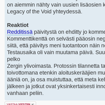
on aiemmin nähty vain uusien lisäosien k
Legacy of the Void yhteydessä.
Reaktiot
Redditissä
päivitystä on ehditty jo komme
Kommenttikenttä on selvästi pääosin nega
siitä, että päivitys meni tuotantoon näin
Testausaika oli vain muutama päivä. Su
pelko
Zergin ylivoimasta. Protossin tilannetta 
toivottomana etenkin aloituskerääjien muu
ääniä on, ja osa muistuttaa, että meta ke
jälkeen ja jotkut ovat yksinkertaisesti i
vanhaan peliin.
Lähetä vastaus