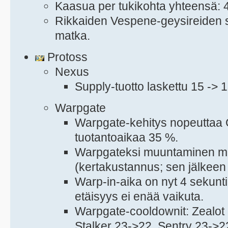
Kaasua per tukikohta yhteensä: 
Rikkaiden Vespene-geysireiden sa
matka.
Protoss
Nexus
Supply-tuotto laskettu 15 -> 1
Warpgate
Warpgate-kehitys nopeuttaa
tuotantoaikaa 35 %.
Warpgateksi muuntaminen m
(kertakustannus; sen jälkeen 
Warp-in-aika on nyt 4 sekunti
etäisyys ei enää vaikuta.
Warpgate-cooldownit: Zealot
Stalker 23->22, Sentry 23->2