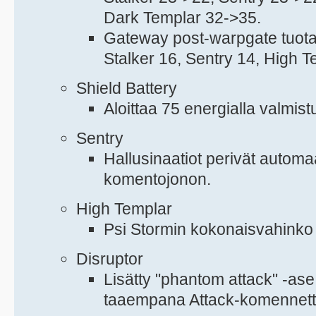
Dark Templar 32->35.
Gateway post-warpgate tuotan
Stalker 16, Sentry 14, High 
Shield Battery
Aloittaa 75 energialla valmist
Sentry
Hallusinaatiot perivät automa
komentojonon.
High Templar
Psi Stormin kokonaisvahinko 
Disruptor
Lisätty "phantom attack" -ase,
taaempana Attack-komennett