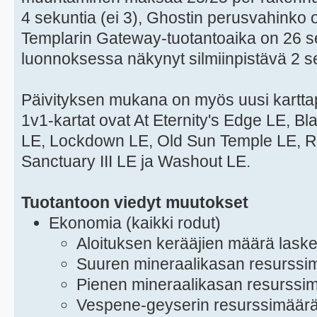
4 sekuntia (ei 3), Ghostin perusvahinko o
Templarin Gateway-tuotantoaika on 26 se
luonnoksessa näkynyt silmiinpistävä 2 s
Päivityksen mukana on myös uusi karttapo
1v1-kartat ovat At Eternity's Edge LE, B
LE, Lockdown LE, Old Sun Temple LE, Ra
Sanctuary III LE ja Washout LE.
Tuotantoon viedyt muutokset
Ekonomia (kaikki rodut)
Aloituksen kerääjien määrä lasket
Suuren mineraalikasan resurssim
Pienen mineraalikasan resurssim
Vespene-geyserin resurssimäärä 