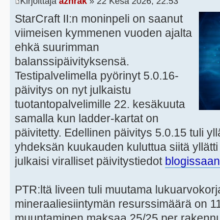
Kirjoittaja
azhrak
» 22 Kesä 2026, 22:53
StarCraft II:n moninpeli on saanut
viimeisen kymmenen vuoden ajalta
ehkä suurimman
balanssipäivityksensä.
Testipalvelimella pyörinyt 5.0.16-
päivitys on nyt julkaistu
tuotantopalvelimille 22. kesäkuuta
samalla kun ladder-kartat on
päivitetty. Edellinen päivitys 5.0.15 tuli y
yhdeksän kuukauden kuluttua siitä yllätti 
julkaisi viralliset päivitystiedot
blogissaan
PTR:ltä liveen tuli muutama lukuarvokor
mineraaliesiintymän resurssimäärä on 1
muuntaminen maksaa 25/25 per rakennus 