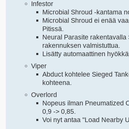
Infestor
Microbial Shroud -kantama no
Microbial Shroud ei enää vaad
Pitissä.
Neural Parasite rakentavalla
rakennuksen valmistuttua.
Lisätty automaattinen hyökk
Viper
Abduct kohtelee Sieged Tanke
kohteena.
Overlord
Nopeus ilman Pneumatized Ca
0,9 -> 0,85.
Voi nyt antaa "Load Nearby U