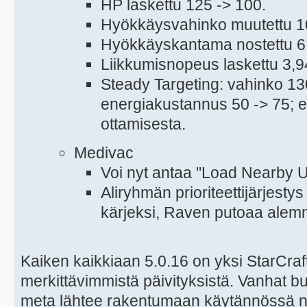
HP laskettu 125 -> 100.
Hyökkäysvahinko muutettu 10
Hyökkäyskantama nostettu 6 
Liikkumisnopeus laskettu 3,94
Steady Targeting: vahinko 13
energiakustannus 50 -> 75; 
ottamisesta.
Medivac
Voi nyt antaa "Load Nearby U
Aliryhmän prioriteettijärjest
kärjeksi, Raven putoaa alem
Kaiken kaikkiaan 5.0.16 on yksi StarCraft 
merkittävimmistä päivityksistä. Vanhat bui
meta lähtee rakentumaan käytännössä nol