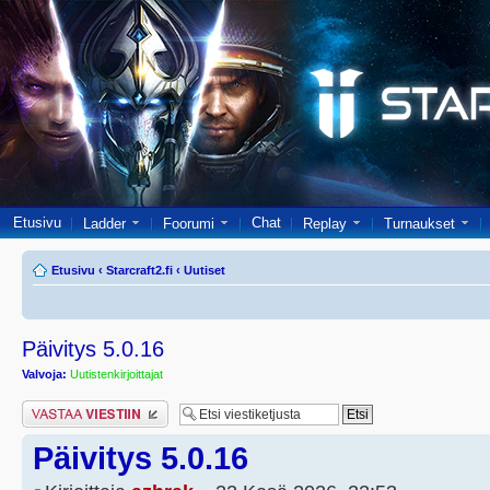
Etusivu
Chat
Ladder
Foorumi
Replay
Turnaukset
Etusivu
‹
Starcraft2.fi
‹
Uutiset
Päivitys 5.0.16
Valvoja:
Uutistenkirjoittajat
Lähetä vastaus
Päivitys 5.0.16