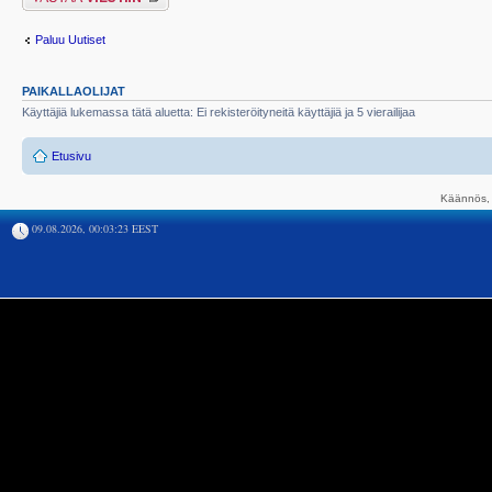
Paluu Uutiset
PAIKALLAOLIJAT
Käyttäjiä lukemassa tätä aluetta: Ei rekisteröityneitä käyttäjiä ja 5 vierailijaa
Etusivu
Käännös, 
09.08.2026, 00:03:23 EEST