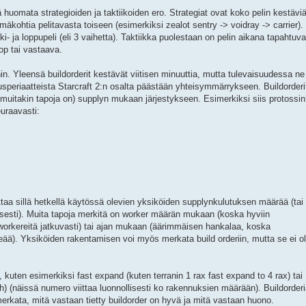
vä huomata strategioiden ja taktiikoiden ero. Strategiat ovat koko pelin kestäviä
mäkohtia pelitavasta toiseen (esimerkiksi zealot sentry -> voidray -> carrier).
ki- ja loppupeli (eli 3 vaihetta). Taktiikka puolestaan on pelin aikana tapahtuva
op tai vastaava.
in. Yleensä buildorderit kestävät viitisen minuuttia, mutta tulevaisuudessa ne
periaatteista Starcraft 2:n osalta päästään yhteisymmärrykseen. Buildorderi
muitakin tapoja on) supplyn mukaan järjestykseen. Esimerkiksi siis protossin
euraavasti:
a sillä hetkellä käytössä olevien yksiköiden supplynkulutuksen määrää (tai
ollisesti). Muita tapoja merkitä on worker määrän mukaan (koska hyviin
 workereitä jatkuvasti) tai ajan mukaan (äärimmäisen hankalaa, koska
ä). Yksiköiden rakentamisen voi myös merkata build orderiin, mutta se ei o
 kuten esimerkiksi fast expand (kuten terranin 1 rax fast expand to 4 rax) tai
) (näissä numero viittaa luonnollisesti ko rakennuksien määrään). Buildorder
rkata, mitä vastaan tietty buildorder on hyvä ja mitä vastaan huono.