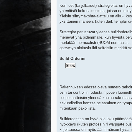
Kun luet (tai julkaiset) strategioita, on hy
yhtenäisiä kokonaisuuksia, joissa on siirty
Yleisin siirtymäkohta-ajattelu on alku-, kes
yksittäinen maneeri, kuten dark templar dr
Strategiat perustuvat yleensä buildordereih
menevät yhä pidemmälle, kun hyvistä perus
merkitään normaalisti (HUOM normaalisti, 
gatewayn aloitusbuildi voitaisiin merkitä s
Build Orderini
Rakennuksen edessä oleva numero tarkoitta
psin tai controllin rodusta riippuen luonn
peliperiaatteisiin yleensä kuuluu rakentaa
sekuntikellon kanssa pelaaminen on tympeä
mitenkään pakollista.
Buildorderissa on hyvä olla joku päämäärä,
hyökkäys (kuten protossin 4 warpgate push
kirjoittaessa on myös äärimmäisen hyvä me