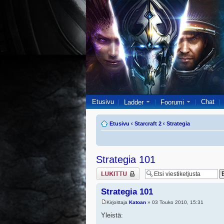
Etusivu
Chat
Ladder
Foorumi
Etusivu
‹
Starcraft 2
‹
Strategia
Strategia 101
Viestiketju on
lukittu
Strategia 101
Kirjoittaja
Katoan
» 03 Touko 2010, 15:31
Yleistä: