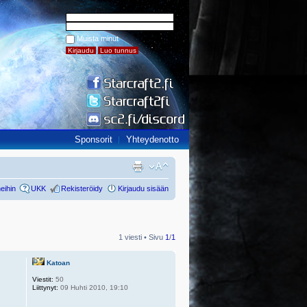
Muista minut
Sponsorit
Yhteydenotto
eihin
UKK
Rekisteröidy
Kirjaudu sisään
1 viesti • Sivu
1
/
1
Katoan
Viestit:
50
Liittynyt:
09 Huhti 2010, 19:10