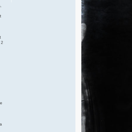
,
t
t
 2
le
ia