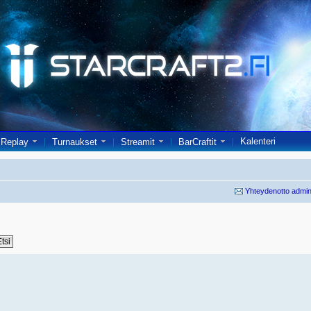
Kalenteri
Replay
Turnaukset
Streamit
BarCraftit
Yhteydenotto admin