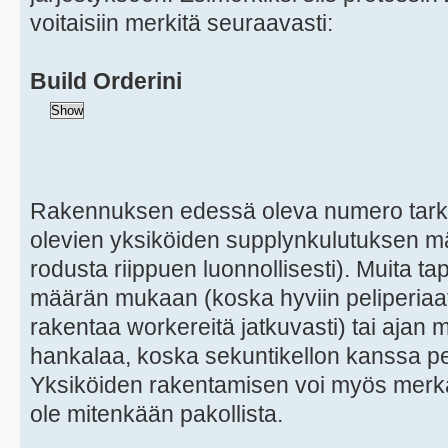
voitaisiin merkitä seuraavasti:
Build Orderini
Rakennuksen edessä oleva numero tarkoit
olevien yksiköiden supplynkulutuksen määr
rodusta riippuen luonnollisesti). Muita t
määrän mukaan (koska hyviin peliperiaat
rakentaa workereitä jatkuvasti) tai aja
hankalaa, koska sekuntikellon kanssa p
Yksiköiden rakentamisen voi myös merkata
ole mitenkään pakollista.