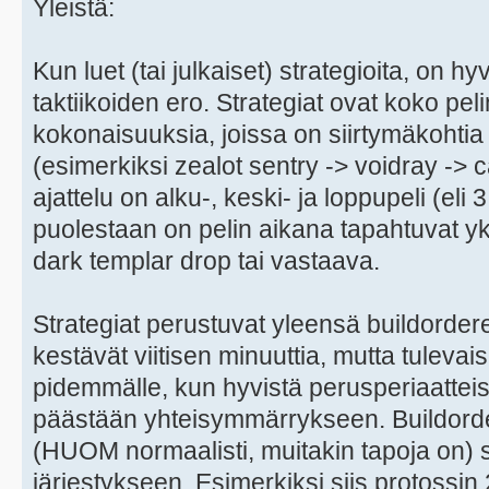
Yleistä:
Kun luet (tai julkaiset) strategioita, on 
taktiikoiden ero. Strategiat ovat koko pel
kokonaisuuksia, joissa on siirtymäkohtia 
(esimerkiksi zealot sentry -> voidray -> c
ajattelu on alku-, keski- ja loppupeli (eli 3
puolestaan on pelin aikana tapahtuvat yk
dark templar drop tai vastaava.
Strategiat perustuvat yleensä buildordere
kestävät viitisen minuuttia, mutta tulev
pidemmälle, kun hyvistä perusperiaatteist
päästään yhteisymmärrykseen. Buildorder
(HUOM normaalisti, muitakin tapoja on)
järjestykseen. Esimerkiksi siis protossin