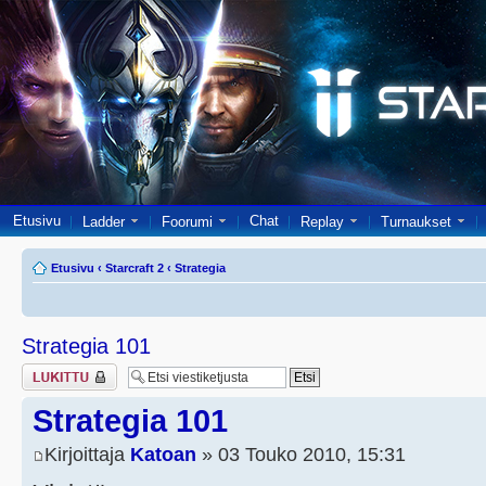
Etusivu
Chat
Ladder
Foorumi
Replay
Turnaukset
Etusivu
‹
Starcraft 2
‹
Strategia
Strategia 101
Viestiketju on
lukittu
Strategia 101
Kirjoittaja
Katoan
» 03 Touko 2010, 15:31