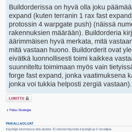
Buildorderissa on hyvä olla joku päämäär
expand (kuten terranin 1 rax fast expand
protossin 4 warpgate push) (näissä numer
rakennuksien määrään). Buildorderia kir
äärimmäisen hyvä merkata, mitä vastaan t
mitä vastaan huono. Buildorderit ovat yl
eivätkä luonnollisesti toimi kaikkea vast
suunniteltu toimimaan myös vain tietyis
forge fast expand, jonka vaatimuksena
jonka voi tukkia helposti zergiä vastaan).
Viestiketju on
lukittu
Paluu Strategia
PAIKALLAOLIJAT
Käyttäjiä lukemassa tätä aluetta: Ei rekisteröityneitä käyttäjiä ja 0 vierailijaa