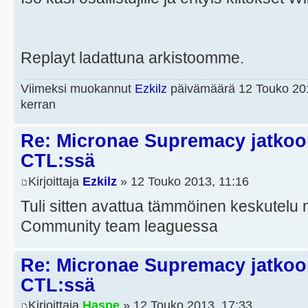
Replayt ladattuna arkistoomme.
Viimeksi muokannut
Ezkilz
päivämäärä 12 Touko 201
kerran
Re: Micronae Supremacy jatko
CTL:ssä
Kirjoittaja
Ezkilz
» 12 Touko 2013, 11:16
Tuli sitten avattua tämmöinen keskute
Community team leaguessa
Re: Micronae Supremacy jatko
CTL:ssä
Kirjoittaja
Haspe
» 12 Touko 2013, 17:33