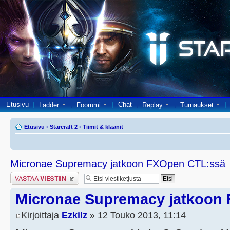
Etusivu
Chat
Ladder
Foorumi
Replay
Turnaukset
Etusivu
‹
Starcraft 2
‹
Tiimit & klaanit
Micronae Supremacy jatkoon FXOpen CTL:ssä
Lähetä vastaus
Micronae Supremacy jatkoon
Kirjoittaja
Ezkilz
» 12 Touko 2013, 11:14