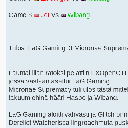
Game 8
Jet
Vs
Wibang
Tulos: LaG Gaming: 3 Micronae Suprem
Launtai illan ratoksi pelattiin FXOpenCTL:
jossa vastaan asettui LaG Gaming.
Micronae Supremacy tuli ulos tästä mitte
takuumiehinä hääri Haspe ja Wibang.
LaG Gaming aloitti vahvasti ja Glitch on
Derelict Watcherissa lingroachmuta pusk