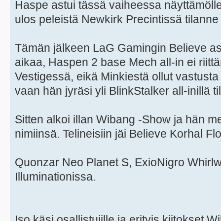
Haspe astui tässä vaiheessa näyttämölle ja
ulos peleistä Newkirk Precintissä tilanne
Tämän jälkeen LaG Gamingin Believe ast
aikaa, Haspen 2 base Mech all-in ei riittä
Vestigessä, eikä Minkiestä ollut vastusta
vaan hän jyräsi yli BlinkStalker all-inillä t
Sitten alkoi illan Wibang -Show ja hän me
nimiinsä. Telineisiin jäi Believe Korhal Flo
Quonzar Neo Planet S, ExioNigro Whirlw
Illuminationissa.
Iso käsi osallistujille ja erityis kiitokset 