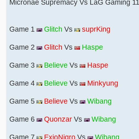
Micronae Supremacy Vs LaG Gaming 11
Game 1
Glitch
Vs
suprKing
Game 2
Glitch
Vs
Haspe
Game 3
Believe
Vs
Haspe
Game 4
Believe
Vs
Minkyung
Game 5
Believe
Vs
Wibang
Game 6
Quonzar
Vs
Wibang
Game 7
ExioNigro
Vs
Wibang