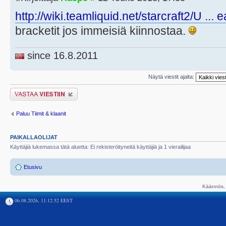
http://wiki.teamliquid.net/starcraft2/U ..
bracketit jos immeisiä kiinnostaa.
since 16.8.2011
Näytä viestit ajalta:
Lähetä vastaus
Paluu Tiimit & klaanit
PAIKALLAOLIJAT
Käyttäjiä lukemassa tätä aluetta: Ei rekisteröityneitä käyttäjiä ja 1 vierailijaa
Etusivu
Käännös, 
06.08.2026, 11:12:52 EEST