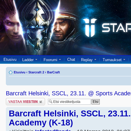
Etusivu
Chat
Ladder
Foorumi
Replay
Turnaukset
Etusivu
‹
Starcraft 2
‹
BarCraft
Barcraft Helsinki, SSCL, 23.11. @ Sports Acad
Lähetä vastaus
Barcraft Helsinki, SSCL, 23.11
Academy (K-18)