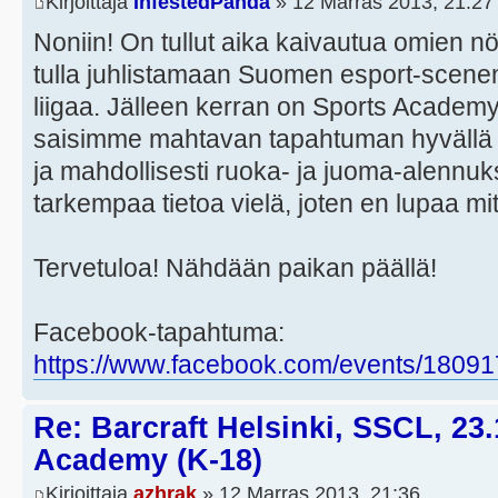
Kirjoittaja
InfestedPanda
» 12 Marras 2013, 21:27
Noniin! On tullut aika kaivautua omien nö
tulla juhlistamaan Suomen esport-scene
liigaa. Jälleen kerran on Sports Academy 
saisimme mahtavan tapahtuman hyvällä pa
ja mahdollisesti ruoka- ja juoma-alennuks
tarkempaa tietoa vielä, joten en lupaa mi
Tervetuloa! Nähdään paikan päällä!
Facebook-tapahtuma:
https://www.facebook.com/events/1809
Re: Barcraft Helsinki, SSCL, 23
Academy (K-18)
Kirjoittaja
azhrak
» 12 Marras 2013, 21:36