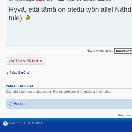
Hyvä, että tämä on otettu työn alle! Nähdä
tule).
Näytä viestit ajalta:
Lähetä vastaus
Paluu BarCraft
PAIKALLAOLIJAT
Käyttäjiä lukemassa tätä aluetta: Ei rekisteröityneitä käyttäjiä ja 2 vierailijaa
Etusivu
Käännös, 
06.08.2026, 11:28:20 EEST