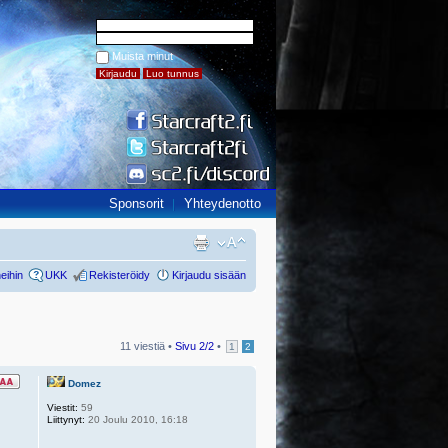
Muista minut
Sponsorit
Yhteydenotto
eihin
UKK
Rekisteröidy
Kirjaudu sisään
11 viestiä •
Sivu
2
/
2
•
1
2
Domez
Viestit:
59
Liittynyt:
20 Joulu 2010, 16:18