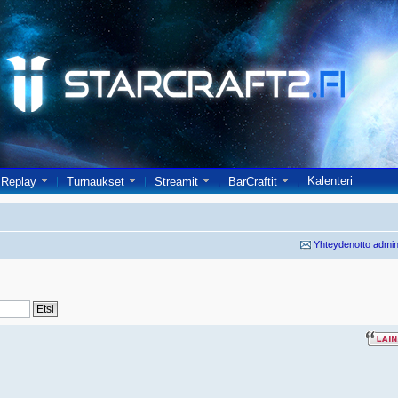
Kalenteri
Replay
Turnaukset
Streamit
BarCraftit
Yhteydenotto admin