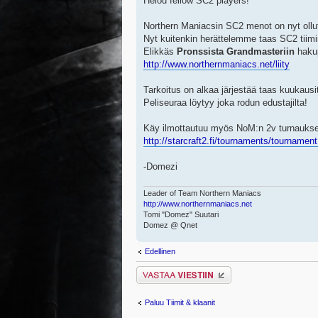
Helou fellow SC2 players!
Northern Maniacsin SC2 menot on nyt ollut 
Nyt kuitenkin herättelemme taas SC2 tiimime
Elikkäs
Pronssista Grandmasteriin
haku
http://www.northernmaniacs.net/liity
Tarkoitus on alkaa järjestää taas kuukausi
Peliseuraa löytyy joka rodun edustajilta!
Käy ilmottautuu myös NoM:n 2v turnauks
http://starcraft2.fi/tournaments/tournamen
-Domezi
Leader of Team Northern Maniacs
http://www.northernmaniacs.net
Tomi "Domez" Suutari
Domez @ Qnet
Edellinen
Lähetä vastaus
Paluu Tiimit & klaanit