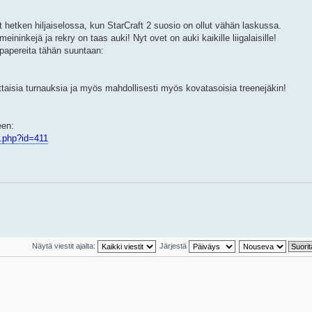
hetken hiljaiselossa, kun StarCraft 2 suosio on ollut vähän laskussa.
ininkejä ja rekry on taas auki! Nyt ovet on auki kaikille liigalaisille!
papereita tähän suuntaan:
ttaisia turnauksia ja myös mahdollisesti myös kovatasoisia treenejäkin!
een:
t.php?id=411
Näytä viestit ajalta:
Järjestä