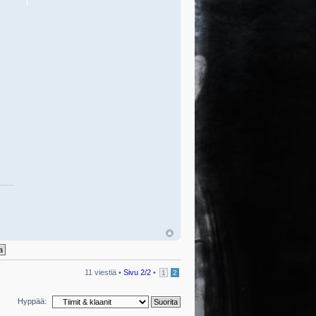
11 viestiä •
Sivu
2
/
2
•
1
2
Hyppää: