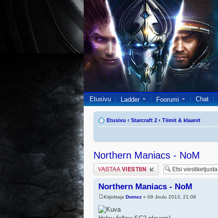
Etusivu
Chat
Ladder
Foorumi
Etusivu
‹
Starcraft 2
‹
Tiimit & klaanit
Northern Maniacs - NoM
Lähetä vastaus
Northern Maniacs - NoM
Kirjoittaja
Domez
» 09 Joulu 2013, 21:08