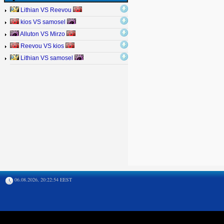
Lithian VS Reevou
kios VS samosel
Alluton VS Mirzo
Reevou VS kios
Lithian VS samosel
06.08.2026, 20:22:54 EEST