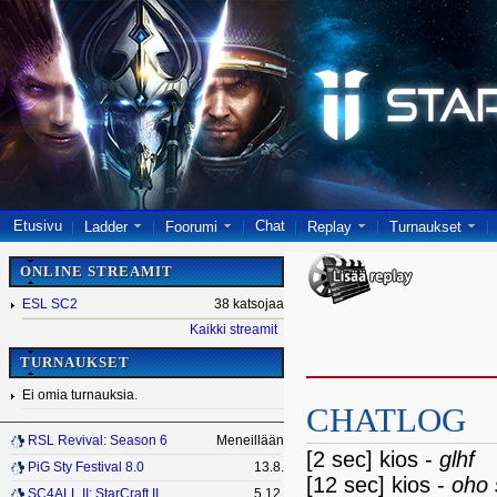
Etusivu
Chat
Ladder
Foorumi
Replay
Turnaukset
ONLINE STREAMIT
ESL SC2
38 katsojaa
Kaikki streamit
TURNAUKSET
Ei omia turnauksia.
CHATLOG
RSL Revival: Season 6
Meneillään
[2 sec] kios -
glhf
PiG Sty Festival 8.0
13.8.
[12 sec] kios -
oho 
SC4ALL II: StarCraft II
5.12.