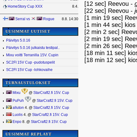
[12 sec] Reevou -
g
HomeStory Cup XXX
8.4.
[22 sec] Reevou -
[1 min 19 sec] Ree
Serral
vs
Rogue
8.8. 14:30
[1 min 44 sec] kios
[2 min 2 sec] Reev
UUSIMMAT UUTISET
[2 min 19 sec] Ree
Päivitys 5.0.16
[2 min 26 sec] Ree
Päivitys 5.0.16 julkaistu testipal..
[18 min 11 sec] kio
Mixu voitti Terranilla 15V. Cupin
[18 min 12 sec] kio
SC2FI 15V Cup -pudotuspelit
SC2FI 15V Cup -lohkovaihe
TURNAUSTULOKSET
Mixu
@
StarCraft2.fi 15V. Cup
PuPuh
@
StarCraft2.fi 15V. Cup
alluton
4. @
StarCraft2.fi 15V. Cup
Luolis
4. @
StarCraft2.fi 15V. Cup
Enpo
8. @
StarCraft2.fi 15V. Cup
UUSIMMAT REPLAYT