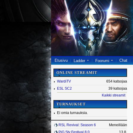
Etusivu
Chat
Ladder
Foorumi
ONLINE STREAMIT
WardiTV
654 katsojaa
ESL SC2
39 katsojaa
Kaikki streamit
TURNAUKSET
Ei omia turnauksia.
RSL Revival: Season 6
Meneillään
PiG Sty Festival 8.0
13.8.