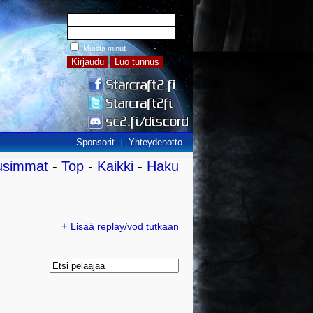
Muista minut
Sponsorit
Yhteydenotto
usimmat
-
Top
-
Kaikki
-
Haku
+
Lisää replay/vod tutkaan