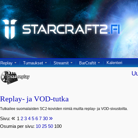
Kalenteri
Replay
Turnaukset
Streamit
BarCraftit
U
Replay- ja VOD-tutka
Tutkailee suomalaisten SC2-kovisten nimiä muilta replay- ja VOD-sivustoilta.
«
»
Sivu:
1
2
3
4
5
6
7
30
Osumia per sivu:
10
25
50
100