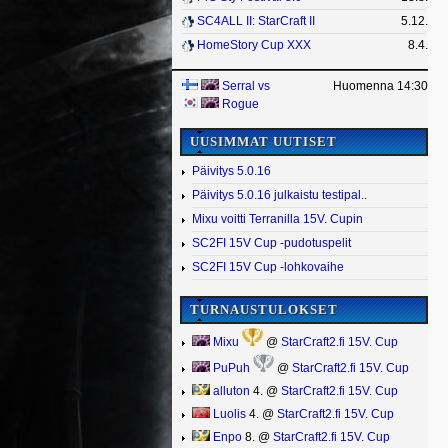
SC4ALL II: StarCraft II
5.12.
HomeStory Cup XXX
8.4.
Serral
vs
Huomenna 14:30
Rogue
UUSIMMAT UUTISET
Päivitys 5.0.16
Päivitys 5.0.16 julkaistu testipal..
Mixu voitti Terranilla 15V. Cupin
SC2FI 15V Cup -pudotuspelit
SC2FI 15V Cup -lohkovaihe
TURNAUSTULOKSET
Mixu
@
StarCraft2.fi 15V. Cup
PuPuh
@
StarCraft2.fi 15V. Cup
alluton
4. @
StarCraft2.fi 15V. Cup
Luolis
4. @
StarCraft2.fi 15V. Cup
Enpo
8. @
StarCraft2.fi 15V. Cup