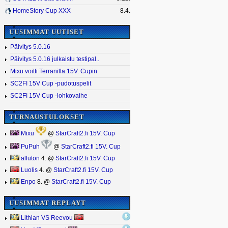
HomeStory Cup XXX
8.4.
UUSIMMAT UUTISET
Päivitys 5.0.16
Päivitys 5.0.16 julkaistu testipal..
Mixu voitti Terranilla 15V. Cupin
SC2FI 15V Cup -pudotuspelit
SC2FI 15V Cup -lohkovaihe
TURNAUSTULOKSET
Mixu
@
StarCraft2.fi 15V. Cup
PuPuh
@
StarCraft2.fi 15V. Cup
alluton
4. @
StarCraft2.fi 15V. Cup
Luolis
4. @
StarCraft2.fi 15V. Cup
Enpo
8. @
StarCraft2.fi 15V. Cup
UUSIMMAT REPLAYT
Lithian VS Reevou