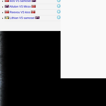
kios VS samosel
Alluton VS Mirzo
Reevou VS kios
Lithian VS samosel