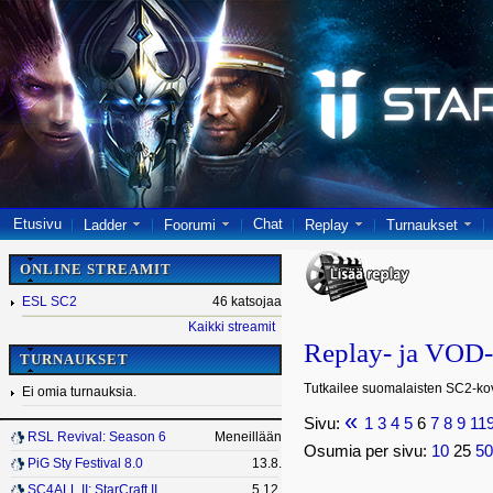
Etusivu
Chat
Ladder
Foorumi
Replay
Turnaukset
ONLINE STREAMIT
ESL SC2
46 katsojaa
Kaikki streamit
Replay- ja VOD-
TURNAUKSET
Tutkailee suomalaisten SC2-kovi
Ei omia turnauksia.
«
Sivu:
1
3
4
5
6
7
8
9
11
RSL Revival: Season 6
Meneillään
Osumia per sivu:
10
25
5
PiG Sty Festival 8.0
13.8.
SC4ALL II: StarCraft II
5.12.