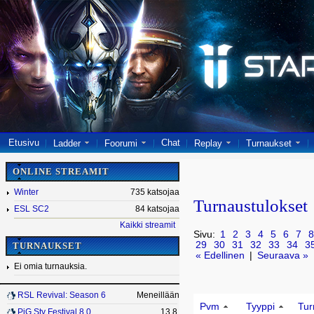
Etusivu
Chat
Ladder
Foorumi
Replay
Turnaukset
ONLINE STREAMIT
Winter
735 katsojaa
Turnaustulokset
ESL SC2
84 katsojaa
Kaikki streamit
Sivu:
1
2
3
4
5
6
7
8
29
30
31
32
33
34
3
TURNAUKSET
« Edellinen
|
Seuraava »
Ei omia turnauksia.
RSL Revival: Season 6
Meneillään
Pvm
Tyyppi
Tur
PiG Sty Festival 8.0
13.8.