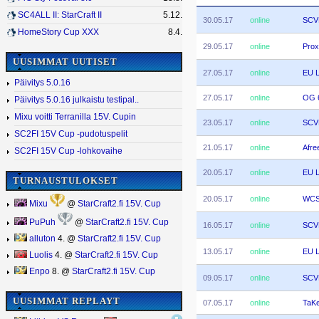
SC4ALL II: StarCraft II
5.12.
30.05.17
online
SCV
HomeStory Cup XXX
8.4.
29.05.17
online
Prox
UUSIMMAT UUTISET
27.05.17
online
EU L
Päivitys 5.0.16
27.05.17
online
OG 6
Päivitys 5.0.16 julkaistu testipal..
Mixu voitti Terranilla 15V. Cupin
23.05.17
online
SCV
SC2FI 15V Cup -pudotuspelit
21.05.17
online
Afre
SC2FI 15V Cup -lohkovaihe
20.05.17
online
EU L
TURNAUSTULOKSET
20.05.17
online
WCS 
Mixu
@
StarCraft2.fi 15V. Cup
PuPuh
@
StarCraft2.fi 15V. Cup
16.05.17
online
SCV
alluton
4. @
StarCraft2.fi 15V. Cup
13.05.17
online
EU L
Luolis
4. @
StarCraft2.fi 15V. Cup
Enpo
8. @
StarCraft2.fi 15V. Cup
09.05.17
online
SCV
UUSIMMAT REPLAYT
07.05.17
online
TaKe