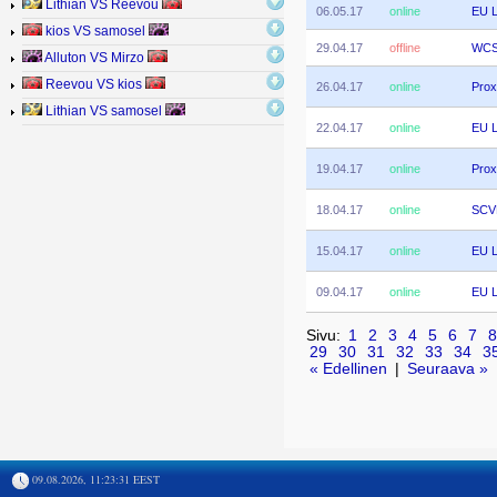
Lithian VS Reevou
06.05.17
online
EU L
kios VS samosel
29.04.17
offline
WCS 
Alluton VS Mirzo
Reevou VS kios
26.04.17
online
Prox
Lithian VS samosel
22.04.17
online
EU L
19.04.17
online
Prox
18.04.17
online
SCV
15.04.17
online
EU L
09.04.17
online
EU L
Sivu:
1
2
3
4
5
6
7
8
29
30
31
32
33
34
3
« Edellinen
|
Seuraava »
09.08.2026, 11:23:31 EEST