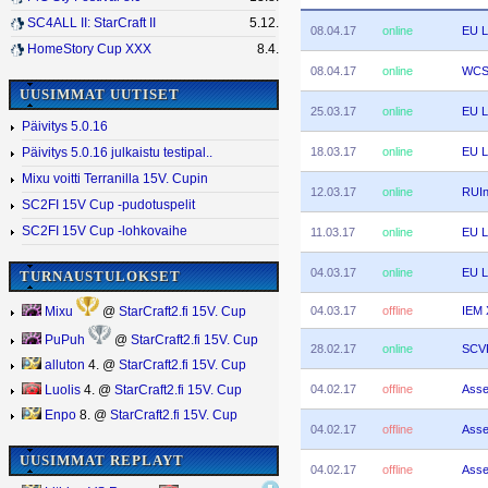
SC4ALL II: StarCraft II
5.12.
08.04.17
online
EU L
HomeStory Cup XXX
8.4.
08.04.17
online
WCS 
UUSIMMAT UUTISET
25.03.17
online
EU L
Päivitys 5.0.16
18.03.17
online
EU L
Päivitys 5.0.16 julkaistu testipal..
Mixu voitti Terranilla 15V. Cupin
12.03.17
online
RUIn
SC2FI 15V Cup -pudotuspelit
SC2FI 15V Cup -lohkovaihe
11.03.17
online
EU L
04.03.17
online
EU L
TURNAUSTULOKSET
04.03.17
offline
IEM 
Mixu
@
StarCraft2.fi 15V. Cup
PuPuh
@
StarCraft2.fi 15V. Cup
28.02.17
online
SCV
alluton
4. @
StarCraft2.fi 15V. Cup
04.02.17
offline
Asse
Luolis
4. @
StarCraft2.fi 15V. Cup
Enpo
8. @
StarCraft2.fi 15V. Cup
04.02.17
offline
Asse
UUSIMMAT REPLAYT
04.02.17
offline
Asse