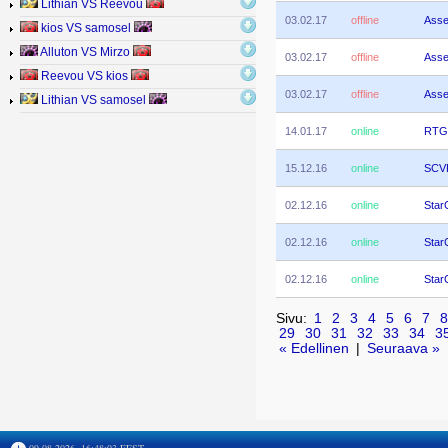
Lithian VS Reevou
03.02.17
offline
Asse
kios VS samosel
Alluton VS Mirzo
03.02.17
offline
Asse
Reevou VS kios
03.02.17
offline
Asse
Lithian VS samosel
14.01.17
online
RTG 
15.12.16
online
SCV
02.12.16
online
StarC
02.12.16
online
StarC
02.12.16
online
StarC
Sivu:
1
2
3
4
5
6
7
8
29
30
31
32
33
34
3
« Edellinen
|
Seuraava »
09.08.2026, 16:48:03 EEST