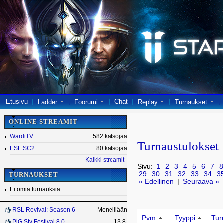
Etusivu
Chat
Ladder
Foorumi
Replay
Turnaukset
ONLINE STREAMIT
WardiTV
582 katsojaa
Turnaustulokset
ESL SC2
80 katsojaa
Kaikki streamit
Sivu:
1
2
3
4
5
6
7
8
29
30
31
32
33
34
3
TURNAUKSET
« Edellinen
|
Seuraava »
Ei omia turnauksia.
RSL Revival: Season 6
Meneillään
Pvm
Tyyppi
Tur
PiG Sty Festival 8.0
13.8.