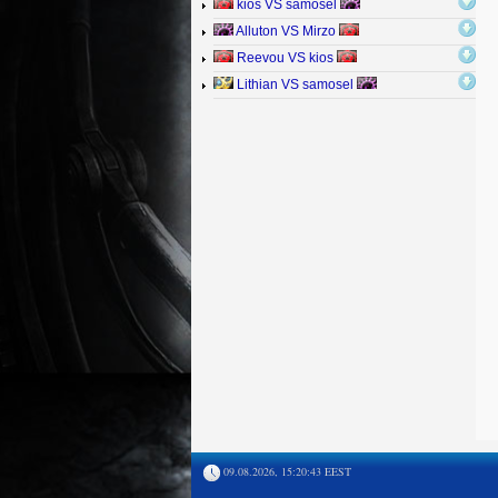
kios VS samosel
Alluton VS Mirzo
Reevou VS kios
Lithian VS samosel
09.08.2026, 15:20:43 EEST