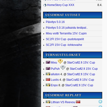
HomeStory Cup XXX
8.4.
UUSIMMAT UUTISET
Päivitys 5.0.16
Päivitys 5.0.16 julkaistu testipal..
Mixu voitti Terranilla 15V. Cupin
SC2FI 15V Cup -pudotuspelit
SC2FI 15V Cup -lohkovaihe
TURNAUSTULOKSET
Mixu
@
StarCraft2.fi 15V. Cup
PuPuh
@
StarCraft2.fi 15V. Cup
alluton
4. @
StarCraft2.fi 15V. Cup
Luolis
4. @
StarCraft2.fi 15V. Cup
Enpo
8. @
StarCraft2.fi 15V. Cup
UUSIMMAT REPLAYT
Lithian VS Reevou