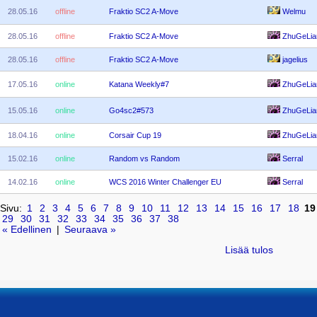
28.05.16
offline
Fraktio SC2 A-Move
Welmu
28.05.16
offline
Fraktio SC2 A-Move
ZhuGeLia
28.05.16
offline
Fraktio SC2 A-Move
jagelius
17.05.16
online
Katana Weekly#7
ZhuGeLia
15.05.16
online
Go4sc2#573
ZhuGeLia
18.04.16
online
Corsair Cup 19
ZhuGeLia
15.02.16
online
Random vs Random
Serral
14.02.16
online
WCS 2016 Winter Challenger EU
Serral
Sivu:
1
2
3
4
5
6
7
8
9
10
11
12
13
14
15
16
17
18
19
29
30
31
32
33
34
35
36
37
38
« Edellinen
|
Seuraava »
Lisää tulos