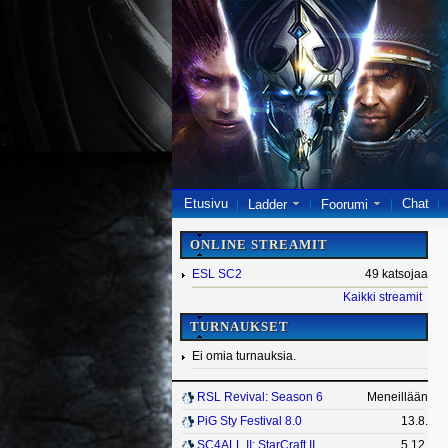
Etusivu
Chat
Ladder
Foorumi
ONLINE STREAMIT
ESL SC2
49 katsojaa
Kaikki streamit
TURNAUKSET
Ei omia turnauksia.
RSL Revival: Season 6
Meneillään
PiG Sty Festival 8.0
13.8.
SC4ALL II: StarCraft II
5.12.