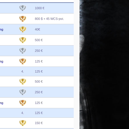
1000 €
800 $ + 45 WCS-pst.
ng
40€
500 €
250 €
ng
125 €
4.
125 €
500 €
250 €
ng
125 €
4.
125 €
150 €