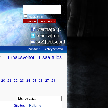
Muista minut
Sponsorit
Yhteydenotto
t -
Turnausvoitot
-
Lisää tulos
20
21
22
23
24
25
26
27
28
Sijoitus
Palkinto