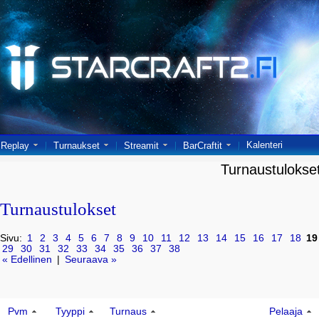
Kalenteri
Replay
Turnaukset
Streamit
BarCraftit
Turnaustulokse
Turnaustulokset
Sivu:
1
2
3
4
5
6
7
8
9
10
11
12
13
14
15
16
17
18
19
29
30
31
32
33
34
35
36
37
38
« Edellinen
|
Seuraava »
Pvm
Tyyppi
Turnaus
Pelaaja