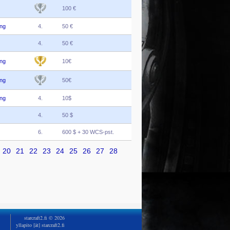
100 €
ng
4.
50 €
4.
50 €
ng
10€
ng
50€
ng
4.
10$
4.
50 $
6.
600 $ + 30 WCS-pst.
20
21
22
23
24
25
26
27
28
starcraft2.fi © 2026
yllapito [ät] starcraft2.fi