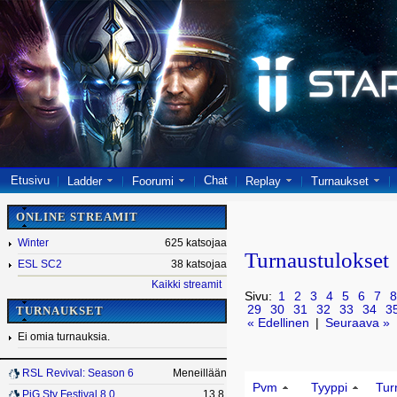
Etusivu
Chat
Ladder
Foorumi
Replay
Turnaukset
ONLINE STREAMIT
Winter
625 katsojaa
Turnaustulokset
ESL SC2
38 katsojaa
Kaikki streamit
Sivu:
1
2
3
4
5
6
7
8
29
30
31
32
33
34
3
TURNAUKSET
« Edellinen
|
Seuraava »
Ei omia turnauksia.
RSL Revival: Season 6
Meneillään
Pvm
Tyyppi
Tur
PiG Sty Festival 8.0
13.8.