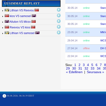
UUSIMMAT REPLAYT
30.05.14
online
Starc
Lithian VS Reevou
30.05.14
online
Starc
kios VS samosel
Alluton VS Mirzo
30.05.14
online
Starc
Reevou VS kios
23.05.14
online
MM 
Lithian VS samosel
29.04.14
online
WCS 
27.04.14
offline
DH O
22.04.14
online
WCS 
Sivu:
1
2
3
4
5
6
7
8
29
30
31
32
33
34
3
« Edellinen
|
Seuraava »
06.08.2026, 06:36:39 EEST