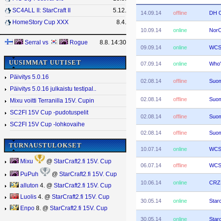
SC4ALL II: StarCraft II
5.12.
14.09.14
offline
DH 
HomeStory Cup XXX
8.4.
10.09.14
online
NorC
Serral
vs
Rogue
8.8. 14:30
09.09.14
online
WCS 
UUSIMMAT UUTISET
07.09.14
online
Who'
Päivitys 5.0.16
02.08.14
offline
Suom
Päivitys 5.0.16 julkaistu testipal..
02.08.14
offline
Suom
Mixu voitti Terranilla 15V. Cupin
SC2FI 15V Cup -pudotuspelit
02.08.14
offline
Suom
SC2FI 15V Cup -lohkovaihe
02.08.14
offline
Suom
TURNAUSTULOKSET
10.07.14
online
WCS 
Mixu
@
StarCraft2.fi 15V. Cup
06.07.14
offline
WCS 
PuPuh
@
StarCraft2.fi 15V. Cup
10.06.14
online
CRZ
alluton
4. @
StarCraft2.fi 15V. Cup
Luolis
4. @
StarCraft2.fi 15V. Cup
30.05.14
online
Starc
Enpo
8. @
StarCraft2.fi 15V. Cup
30.05.14
online
Starc