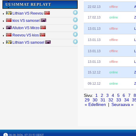
UUSIMMAT REPLAYT
22.02.13
offline
A
Lithian VS Reevou
17.02.13
online
Z
kios VS samosel
Alluton VS Mirzo
13.01.13
offline
L
Reevou VS kios
13.01.13
offline
L
Lithian VS samosel
13.01.13
offline
L
13.01.13
offline
L
15.12.12
online
Z
09.12.12
online
Z
Sivu:
1
2
3
4
5
6
7
8
29
30
31
32
33
34
3
« Edellinen
|
Seuraava »
08.08.2026, 07:23:53 EEST