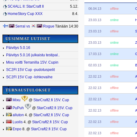
SC4ALL II: StarCraft II
5.12.
06.04.13
offline
HomeStory Cup XXX
8.4.
23.03.13
online
H
Serral
vs
Rogue
Tänään 14:30
23.03.13
offline
S
UUSIMMAT UUTISET
23.03.13
online
Z
Päivitys 5.0.16
17.03.13
online
Päivitys 5.0.16 julkaistu testipal..
Mixu voitti Terranilla 15V. Cupin
02.03.13
online
B
SC2FI 15V Cup -pudotuspelit
22.02.13
offline
A
SC2FI 15V Cup -lohkovaihe
22.02.13
offline
A
TURNAUSTULOKSET
22.02.13
offline
A
Mixu
@
StarCraft2.fi 15V. Cup
PuPuh
@
StarCraft2.fi 15V. Cup
22.02.13
offline
A
alluton
4. @
StarCraft2.fi 15V. Cup
22.02.13
offline
A
Luolis
4. @
StarCraft2.fi 15V. Cup
Enpo
8. @
StarCraft2.fi 15V. Cup
22.02.13
offline
A