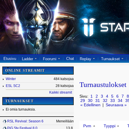
Etusivu
Chat
Ladder
Foorumi
Replay
Turnaukset
ONLINE STREAMIT
Winter
484 katsojaa
Turnaustulokset
ESL SC2
28 katsojaa
Kaikki streamit
Sivu:
1
2
3
4
5
6
7
8
29
30
31
32
33
34
3
TURNAUKSET
« Edellinen
|
Seuraava »
Ei omia turnauksia.
RSL Revival: Season 6
Meneillään
Pvm
Tyyppi
PiG Sty Festival 8.0
13.8.