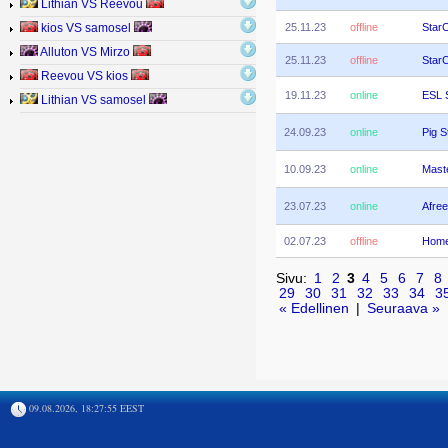
Lithian VS Reevou
25.11.23
offline
StarC
kios VS samosel
Alluton VS Mirzo
25.11.23
offline
StarC
Reevou VS kios
19.11.23
online
ESL 
Lithian VS samosel
24.09.23
online
Pig S
10.09.23
online
Mast
23.07.23
online
Afre
02.07.23
offline
Home
Sivu:
1
2
3
4
5
6
7
8
29
30
31
32
33
34
3
« Edellinen
|
Seuraava »
09.08.2026, 18:27:55 EEST