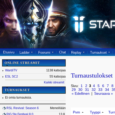
Etusivu
Chat
Ladder
Foorumi
Replay
Turnaukset
ONLINE STREAMIT
WardiTV
1138 katsojaa
Turnaustulokset
ESL SC2
55 katsojaa
Kaikki streamit
Sivu:
1
2
3
4
5
6
7
8
29
30
31
32
33
34
3
TURNAUKSET
« Edellinen
|
Seuraava »
Ei omia turnauksia.
RSL Revival: Season 6
Meneillään
Pvm
Tyyppi
Tur
PiG Sty Festival 8.0
13.8.