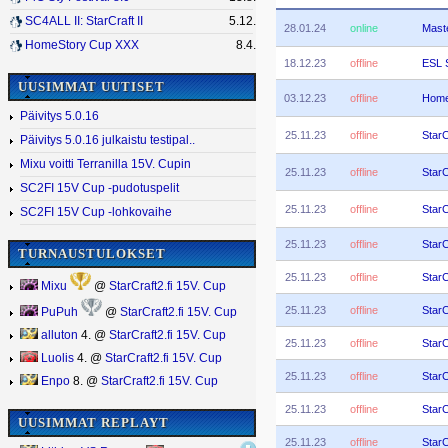
SC4ALL II: StarCraft II
5.12.
28.01.24
online
Mast
HomeStory Cup XXX
8.4.
18.12.23
offline
ESL 
UUSIMMAT UUTISET
03.12.23
offline
Home
Päivitys 5.0.16
25.11.23
offline
StarC
Päivitys 5.0.16 julkaistu testipal..
Mixu voitti Terranilla 15V. Cupin
25.11.23
offline
StarC
SC2FI 15V Cup -pudotuspelit
25.11.23
offline
StarC
SC2FI 15V Cup -lohkovaihe
25.11.23
offline
StarC
TURNAUSTULOKSET
25.11.23
offline
StarC
Mixu
@
StarCraft2.fi 15V. Cup
25.11.23
offline
StarC
PuPuh
@
StarCraft2.fi 15V. Cup
alluton
4. @
StarCraft2.fi 15V. Cup
25.11.23
offline
StarC
Luolis
4. @
StarCraft2.fi 15V. Cup
25.11.23
offline
StarC
Enpo
8. @
StarCraft2.fi 15V. Cup
25.11.23
offline
StarC
UUSIMMAT REPLAYT
25.11.23
offline
StarC