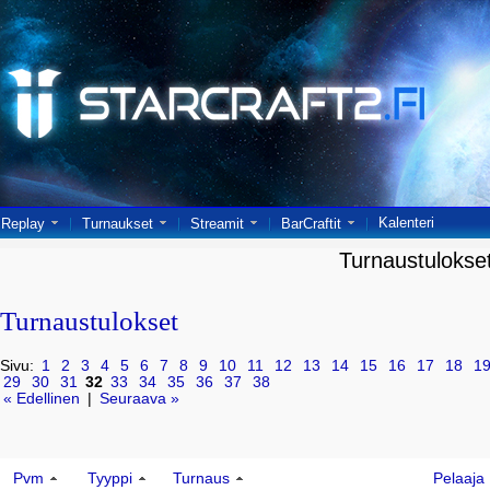
Kalenteri
Replay
Turnaukset
Streamit
BarCraftit
Turnaustulokse
Turnaustulokset
Sivu:
1
2
3
4
5
6
7
8
9
10
11
12
13
14
15
16
17
18
1
29
30
31
32
33
34
35
36
37
38
« Edellinen
|
Seuraava »
Pvm
Tyyppi
Turnaus
Pelaaja