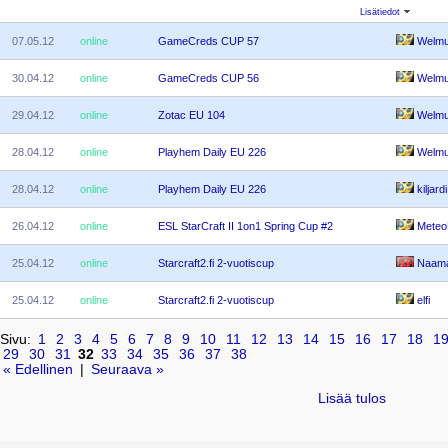
Lisätiedot
07.05.12
online
GameCreds CUP 57
Welm
30.04.12
online
GameCreds CUP 56
Welm
29.04.12
online
Zotac EU 104
Welm
28.04.12
online
Playhem Daily EU 226
Welm
28.04.12
online
Playhem Daily EU 226
kiljardi
26.04.12
online
ESL StarCraft II 1on1 Spring Cup #2
Meteo
25.04.12
online
Starcraft2.fi 2-vuotiscup
Naam
25.04.12
online
Starcraft2.fi 2-vuotiscup
elfi
Sivu:
1
2
3
4
5
6
7
8
9
10
11
12
13
14
15
16
17
18
1
29
30
31
32
33
34
35
36
37
38
« Edellinen
|
Seuraava »
Lisää tulos