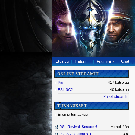
Etusivu
Chat
Ladder
Foorumi
ONLINE STREAMIT
Pig
417 katsojaa
ESL SC2
40 katsojaa
Kaikki streamit
TURNAUKSET
Ei omia turnauksia.
RSL Revival: Season 6
Meneillään
PiG Sty Festival 8.0
13.8.