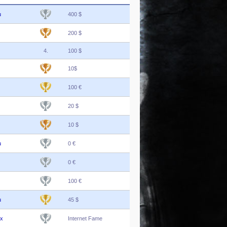
u
400 $
200 $
4.
100 $
10$
100 €
20 $
10 $
u
0 €
0 €
100 €
u
45 $
ix
Internet Fame