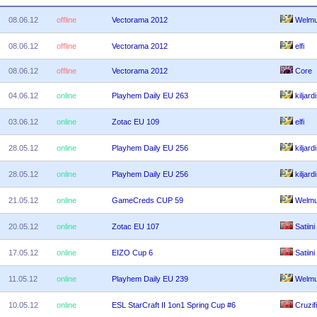
08.06.12
offline
Vectorama 2012
Welm
08.06.12
offline
Vectorama 2012
elfi
08.06.12
offline
Vectorama 2012
Core
04.06.12
online
Playhem Daily EU 263
kiljardi
03.06.12
online
Zotac EU 109
elfi
28.05.12
online
Playhem Daily EU 256
kiljardi
28.05.12
online
Playhem Daily EU 256
kiljardi
21.05.12
online
GameCreds CUP 59
Welm
20.05.12
online
Zotac EU 107
Satiini
17.05.12
online
EIZO Cup 6
Satiini
11.05.12
online
Playhem Daily EU 239
Welm
10.05.12
online
ESL StarCraft II 1on1 Spring Cup #6
Cruzif