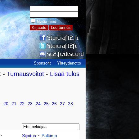
Muista minut
Sponsorit
Yhteydenotto
t -
Turnausvoitot
-
Lisää tulos
9
20
21
22
23
24
25
26
27
28
Sijoitus
Palkinto