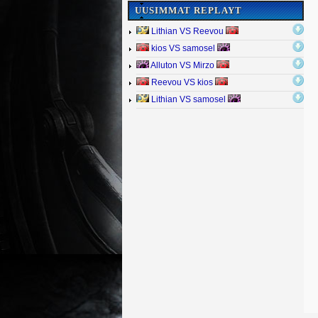
UUSIMMAT REPLAYT
Lithian VS Reevou
kios VS samosel
Alluton VS Mirzo
Reevou VS kios
Lithian VS samosel