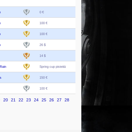
u
0 €
u
100 €
u
100 €
u
26 $
14 $
Rain
Spring cup pisteitä
a
150 €
100 €
9
20
21
22
23
24
25
26
27
28