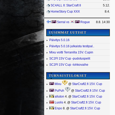
SC4ALL II: StarCraft II
5.12.
HomeStory Cup XXX
8.4.
Serral
vs
Rogue
8.8. 14:30
UUSIMMAT UUTISET
Päivitys 5.0.16
Päivitys 5.0.16 julkaistu testipal..
Mixu voitti Terranilla 15V. Cupin
SC2FI 15V Cup -pudotuspelit
SC2FI 15V Cup -lohkovaihe
TURNAUSTULOKSET
Mixu
@
StarCraft2.fi 15V. Cup
PuPuh
@
StarCraft2.fi 15V. Cup
alluton
4. @
StarCraft2.fi 15V. Cup
Luolis
4. @
StarCraft2.fi 15V. Cup
Enpo
8. @
StarCraft2.fi 15V. Cup