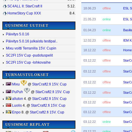
SC4ALL II: StarCraft II
5.12.
18.06.23
offline
ESL S
HomeStory Cup XXX
8.4.
21.05.23
online
ESL S
UUSIMMAT UUTISET
01.04.23
online
Basili
Päivitys 5.0.16
12.02.23
offline
IEM K
Päivitys 5.0.16 julkaistu testipal..
Mixu voitti Terranilla 15V. Cupin
18.12.22
offline
HomeS
SC2FI 15V Cup -pudotuspelit
03.12.22
offline
StarCr
SC2FI 15V Cup -lohkovaihe
03.12.22
offline
StarCr
TURNAUSTULOKSET
03.12.22
offline
StarCr
Mixu
@
StarCraft2.fi 15V. Cup
PuPuh
@
StarCraft2.fi 15V. Cup
03.12.22
offline
StarCr
alluton
4. @
StarCraft2.fi 15V. Cup
03.12.22
offline
StarCr
Luolis
4. @
StarCraft2.fi 15V. Cup
03.12.22
offline
StarCr
Enpo
8. @
StarCraft2.fi 15V. Cup
03.12.22
online
StarCr
UUSIMMAT REPLAYT
03.12.22
online
StarCr