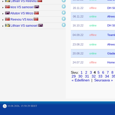
Lithian VS Reevou
kios VS samosel
20.11.22
offline
DH SC
Alluton VS Mirzo
06.11.22
online
Afree
Reevou VS kios
16.10.22
online
DH SC
Lithian VS samosel
04.09.22
offline
TeamL
23.08.22
online
Afree
20.08.22
online
Gladi
24.07.22
offline
HomeS
Sivu:
1
2
3
4
5
6
7
8
29
30
31
32
33
34
3
« Edellinen
|
Seuraava »
10.08.2026, 15:50:29 EEST