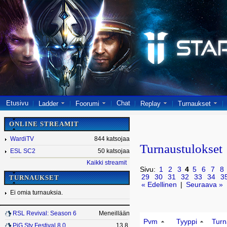
Etusivu
Chat
Ladder
Foorumi
Replay
Turnaukset
ONLINE STREAMIT
WardiTV
844 katsojaa
Turnaustulokset
ESL SC2
50 katsojaa
Kaikki streamit
Sivu:
1
2
3
4
5
6
7
8
29
30
31
32
33
34
3
TURNAUKSET
« Edellinen
|
Seuraava »
Ei omia turnauksia.
RSL Revival: Season 6
Meneillään
Pvm
Tyyppi
Turn
PiG Sty Festival 8.0
13.8.