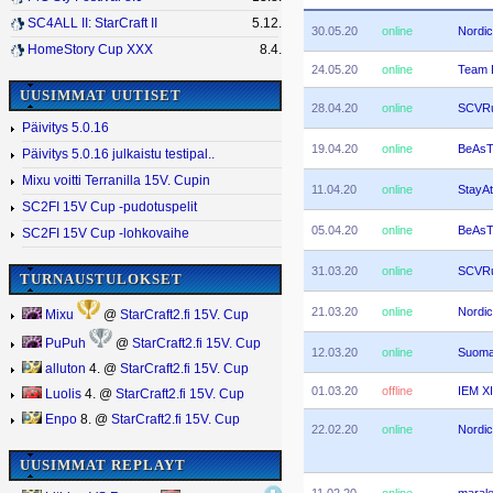
SC4ALL II: StarCraft II
5.12.
30.05.20
online
Nordic
HomeStory Cup XXX
8.4.
24.05.20
online
Team L
UUSIMMAT UUTISET
28.04.20
online
SCVRu
Päivitys 5.0.16
19.04.20
online
BeAsT
Päivitys 5.0.16 julkaistu testipal..
Mixu voitti Terranilla 15V. Cupin
11.04.20
online
StayA
SC2FI 15V Cup -pudotuspelit
05.04.20
online
BeAsT
SC2FI 15V Cup -lohkovaihe
31.03.20
online
SCVRu
TURNAUSTULOKSET
21.03.20
online
Nordic
Mixu
@
StarCraft2.fi 15V. Cup
PuPuh
@
StarCraft2.fi 15V. Cup
12.03.20
online
Suomal
alluton
4. @
StarCraft2.fi 15V. Cup
01.03.20
offline
IEM X
Luolis
4. @
StarCraft2.fi 15V. Cup
Enpo
8. @
StarCraft2.fi 15V. Cup
22.02.20
online
Nordic
UUSIMMAT REPLAYT
11.02.20
online
maral