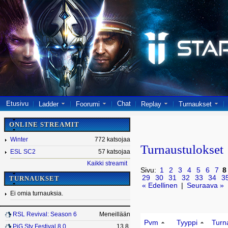
Etusivu
Chat
Ladder
Foorumi
Replay
Turnaukset
ONLINE STREAMIT
Winter
772 katsojaa
Turnaustulokset
ESL SC2
57 katsojaa
Kaikki streamit
Sivu:
1
2
3
4
5
6
7
8
29
30
31
32
33
34
3
TURNAUKSET
« Edellinen
|
Seuraava »
Ei omia turnauksia.
RSL Revival: Season 6
Meneillään
Pvm
Tyyppi
Turn
PiG Sty Festival 8.0
13.8.