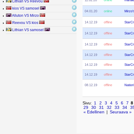
Lithian VS Reevou
kios VS samosel
04.01.20
online
Mirzo
Alluton VS Mirzo
14.12.19
offline
StarCr
Reevou VS kios
Lithian VS samosel
14.12.19
offline
StarCr
14.12.19
offline
StarCr
14.12.19
offline
StarCr
14.12.19
offline
StarCr
14.12.19
offline
StarCr
08.12.19
offline
Natio
Sivu:
1
2
3
4
5
6
7
8
29
30
31
32
33
34
3
« Edellinen
|
Seuraava »