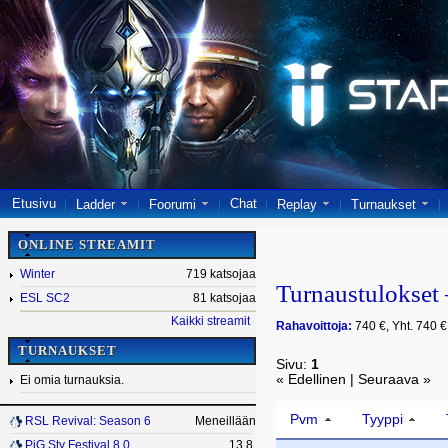
Etusivu
Chat
Ladder
Foorumi
Replay
Turnaukset
ONLINE STREAMIT
Winter
719 katsojaa
Turnaustulokset
ESL SC2
81 katsojaa
Kaikki streamit
Rahavoittoja:
740 €, Yht. 740 €
TURNAUKSET
Sivu:
1
« Edellinen | Seuraava »
Ei omia turnauksia.
Pvm
Tyyppi
RSL Revival: Season 6
Meneillään
PiG Sty Festival 8.0
13.8.