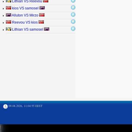
Lithian VS Reevou
kios VS samosel
Alluton VS Mirzo
Reevou VS kios
Lithian VS samosel
09.08.2026, 11:04:55 EEST