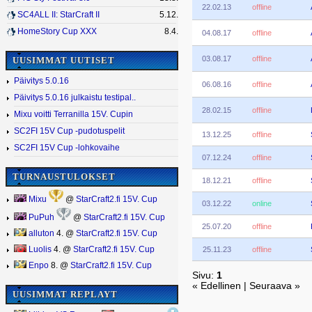
22.02.13
offline
SC4ALL II: StarCraft II
5.12.
HomeStory Cup XXX
8.4.
04.08.17
offline
03.08.17
offline
UUSIMMAT UUTISET
Päivitys 5.0.16
06.08.16
offline
Päivitys 5.0.16 julkaistu testipal..
28.02.15
offline
Mixu voitti Terranilla 15V. Cupin
SC2FI 15V Cup -pudotuspelit
13.12.25
offline
SC2FI 15V Cup -lohkovaihe
07.12.24
offline
TURNAUSTULOKSET
18.12.21
offline
Mixu
@
StarCraft2.fi 15V. Cup
03.12.22
online
PuPuh
@
StarCraft2.fi 15V. Cup
25.07.20
offline
alluton
4. @
StarCraft2.fi 15V. Cup
25.11.23
offline
Luolis
4. @
StarCraft2.fi 15V. Cup
Enpo
8. @
StarCraft2.fi 15V. Cup
Sivu:
1
« Edellinen | Seuraava »
UUSIMMAT REPLAYT