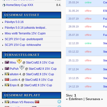
25.03.24
online
Co
HomeStory Cup XXX
8.4.
31.05.24
offline
ES
UUSIMMAT UUTISET
20.07.19
offline
Fu
Päivitys 5.0.16
28.09.19
offline
Fu
Päivitys 5.0.16 julkaistu testipal..
Mixu voitti Terranilla 15V. Cupin
25.07.20
offline
Fu
SC2FI 15V Cup -pudotuspelit
12.12.20
online
Sta
SC2FI 15V Cup -lohkovaihe
03.12.22
offline
Sta
TURNAUSTULOKSET
25.11.23
offline
Sta
Mixu
@
StarCraft2.fi 15V. Cup
PuPuh
@
StarCraft2.fi 15V. Cup
07.12.24
offline
Sta
alluton
4. @
StarCraft2.fi 15V. Cup
13.12.25
offline
Sta
Luolis
4. @
StarCraft2.fi 15V. Cup
Enpo
8. @
StarCraft2.fi 15V. Cup
14.12.19
offline
Sta
UUSIMMAT REPLAYT
Sivu:
1
« Edellinen | Seuraava »
Lithian VS Reevou