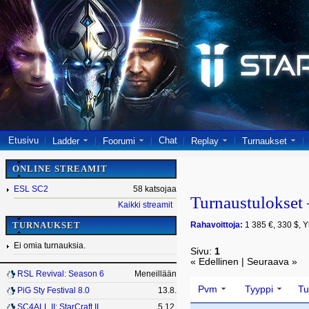
Etusivu
Chat
Ladder
Foorumi
Replay
Turnaukset
ONLINE STREAMIT
ESL SC2
58 katsojaa
Turnaustulokse
Kaikki streamit
Rahavoittoja:
1 385 €, 330 $, Y
TURNAUKSET
Ei omia turnauksia.
Sivu:
1
« Edellinen | Seuraava »
RSL Revival: Season 6
Meneillään
Pvm
Tyyppi
Tu
PiG Sty Festival 8.0
13.8.
SC4ALL II: StarCraft II
5.12.