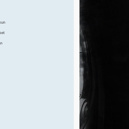
 kun
set
an