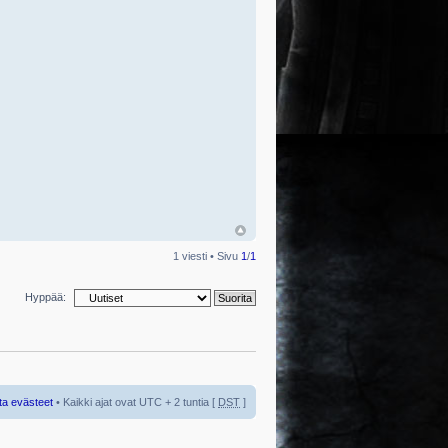
1 viesti • Sivu
1
/
1
Hyppää:
ta evästeet
• Kaikki ajat ovat UTC + 2 tuntia [
DST
]