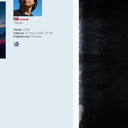
azhrak
Ylläpito
Viestit:
1328
Liittynyt:
07 Syys 2010, 11:03
Paikkakunta:
Helsinki