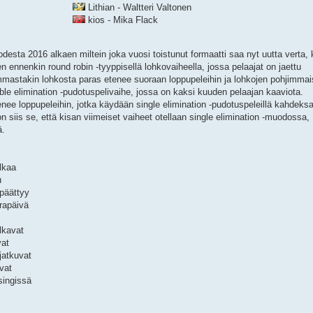
Lithian - Waltteri Valtonen
kios - Mika Flack
esta 2016 alkaen miltein joka vuosi toistunut formaatti saa nyt uutta verta,
n ennenkin round robin -tyyppisellä lohkovaiheella, jossa pelaajat on jaettu
astakin lohkosta paras etenee suoraan loppupeleihin ja lohkojen pohjimmai
ble elimination -pudotuspelivaihe, jossa on kaksi kuuden pelaajan kaaviota.
e loppupeleihin, jotka käydään single elimination -pudotuspeleillä kahdeks
siis se, että kisan viimeiset vaiheet otellaan single elimination -muodossa,
ä.
lkaa
u
 päättyy
rapäivä
lkavat
vat
jatkuvat
uvat
singissä