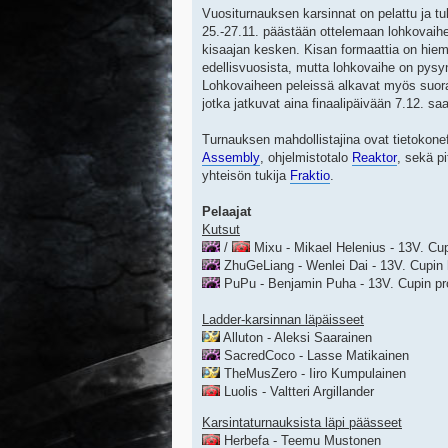
Vuositurnauksen karsinnat on pelattu ja tul
25.-27.11. päästään ottelemaan lohkovaih
kisaajan kesken. Kisan formaattia on hie
edellisvuosista, mutta lohkovaihe on pysy
Lohkovaiheen peleissä alkavat myös suora
jotka jatkuvat aina finaalipäivään 7.12. sa
Turnauksen mahdollistajina ovat tietokonef
Assembly
, ohjelmistotalo
Reaktor
, sekä p
yhteisön tukija
Fraktio
.
Pelaajat
Kutsut
/
Mixu - Mikael Helenius - 13V. Cup
ZhuGeLiang - Wenlei Dai - 13V. Cupin 
PuPu - Benjamin Puha - 13V. Cupin pro
Ladder-karsinnan läpäisseet
Alluton - Aleksi Saarainen
SacredCoco - Lasse Matikainen
TheMusZero - Iiro Kumpulainen
Luolis - Valtteri Argillander
Karsintaturnauksista läpi päässeet
Herbefa - Teemu Mustonen