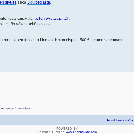
en sivulta
sekä
Liquipediasta
.
Twitchissä kanavalla
twitch.tv/starcraft2fi
.
yhteisön väkeä sekä pelaajia.
in muutoksen johdosta hieman. Kokonaispotti 500 € jaetaan seuraavasti:
yttäjiä ja 1 vierailijaa
Henkilökunta
•
Pois
POWERED_BY
Käännös, Lurttinen,
www.phpbbsuomi.com