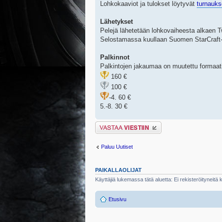
Lohkokaaviot ja tulokset löytyvät
turnauks
Lähetykset
Pelejä lähetetään lohkovaiheesta alkaen 
Selostamassa kuullaan Suomen StarCraft-
Palkinnot
Palkintojen jakaumaa on muutettu formaat
160 €
100 €
-4. 60 €
5.-8. 30 €
Lähetä vastaus
Paluu Uutiset
PAIKALLAOLIJAT
Käyttäjiä lukemassa tätä aluetta: Ei rekisteröityneitä kä
Etusivu