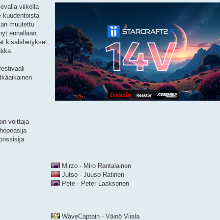
evalla viikolla
e kuudentoista
man muutettu
nyt ennallaan.
t kisalähetykset,
akka.
estivaali
itkäaikainen
in voittaja
hopeasija
nssisija
Mirzo - Miro Rantalainen
Jutso - Juuso Ratinen
Pete - Peter Laaksonen
WaveCaptain - Väinö Viiala