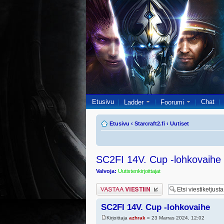
Etusivu
Chat
Ladder
Foorumi
Etusivu
‹
Starcraft2.fi
‹
Uutiset
SC2FI 14V. Cup -lohkovaihe
Valvoja:
Uutistenkirjoittajat
Lähetä vastaus
SC2FI 14V. Cup -lohkovaihe
Kirjoittaja
azhrak
» 23 Marras 2024, 12:02