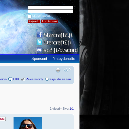
Muista minut
Sponsorit
Yhteydenotto
eihin
UKK
Rekisteröidy
Kirjaudu sisään
1 viesti • Sivu
1
/
1