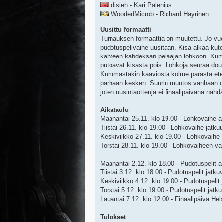
disieh - Kari Palenius
WoodedMicrob - Richard Häyrinen
Uusittu formaatti
Turnauksen formaattia on muutettu. Jo vuod
pudotuspelivaihe uusitaan. Kisa alkaa kute
kahteen kahdeksan pelaajan lohkoon. Kumm
putoavat kisasta pois. Lohkoja seuraa dou
Kummastakin kaaviosta kolme parasta etene
parhaan kesken. Suurin muutos vanhaan on 
joten uusintaotteuja ei finaalipäivänä nähd
Aikataulu
Maanantai 25.11. klo 19.00 - Lohkovaihe a
Tiistai 26.11. klo 19.00 - Lohkovaihe jatku
Keskiviikko 27.11. klo 19.00 - Lohkovaihe
Torstai 28.11. klo 19.00 - Lohkovaiheen va
Maanantai 2.12. klo 18.00 - Pudotuspelit a
Tiistai 3.12. klo 18.00 - Pudotuspelit jatku
Keskiviikko 4.12. klo 19.00 - Pudotuspelit 
Torstai 5.12. klo 19.00 - Pudotuspelit jatk
Lauantai 7.12. klo 12.00 - Finaalipäivä Hel
Tulokset