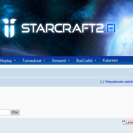
Kalenteri
Replay
Turnaukset
Streamit
BarCraftit
Yhteydenotto admin