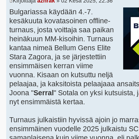
Kirjoittaja
azhrak
» 02 Kesä 2025, 22:36
Bulgariassa käydään 4.-7.
kesäkuuta kovatasoinen offline-
turnaus, josta voittaja saa paikan
heinäkuun MM-kisoihin. Turnaus
kantaa nimeä Bellum Gens Elite
Stara Zagora, ja se järjestettiin
ensimmäisen kerran viime
vuonna. Kisaan on kutsuttu neljä
pelaajaa, ja kaksitoista pelaajaaa ansait
Joona "
Serral
" Sotala on yksi kutsuista,
nyt ensimmäistä kertaa.
Turnaus julkaistiin hyvissä ajoin jo marr
ensimmäinen vuodelle 2025 julkaistu SC
samanlaisena kuin viime vuonna, eli palk