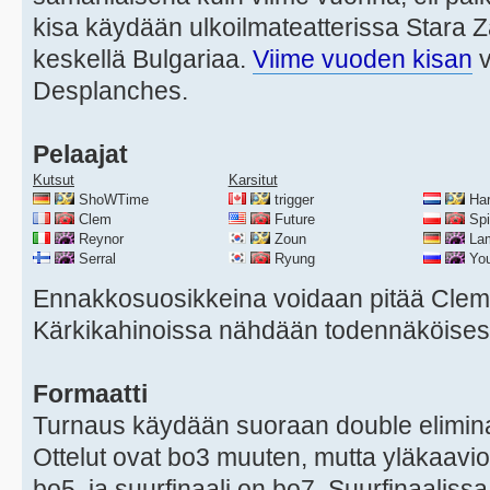
kisa käydään ulkoilmateatterissa Stara
keskellä Bulgariaa.
Viime vuoden kisan
v
Desplanches.
Pelaajat
Kutsut
Karsitut
ShoWTime
trigger
Har
Clem
Future
Spir
Reynor
Zoun
La
Serral
Ryung
You
Ennakkosuosikkeina voidaan pitää Clemi
Kärkikahinoissa nähdään todennäköises
Formaatti
Turnaus käydään suoraan double eliminat
Ottelut ovat bo3 muuten, mutta yläkaavion
bo5, ja suurfinaali on bo7. Suurfinaalissa