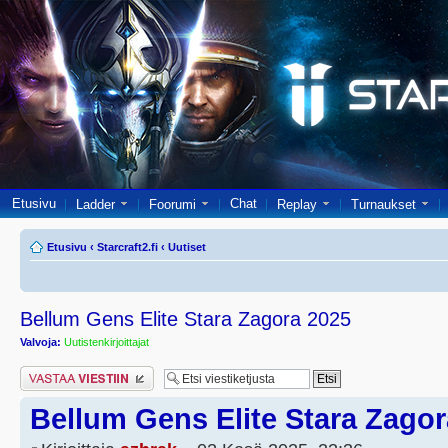
Etusivu
Chat
Ladder
Foorumi
Replay
Turnaukset
Etusivu
‹
Starcraft2.fi
‹
Uutiset
Bellum Gens Elite Stara Zagora 2025
Valvoja:
Uutistenkirjoittajat
Lähetä vastaus
Bellum Gens Elite Stara Zagor