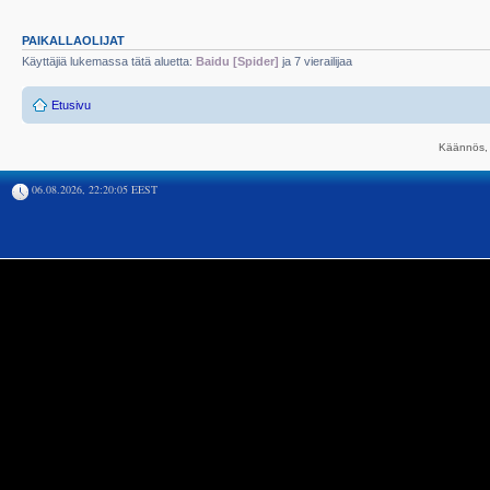
PAIKALLAOLIJAT
Käyttäjiä lukemassa tätä aluetta:
Baidu [Spider]
ja 7 vierailijaa
Etusivu
Käännös, 
06.08.2026, 22:20:05 EEST