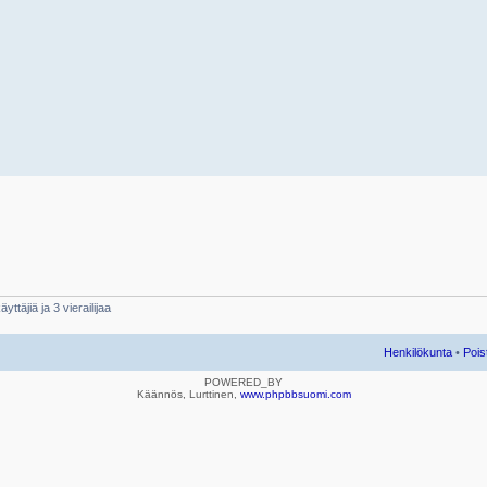
yttäjiä ja 3 vierailijaa
Henkilökunta
•
Pois
POWERED_BY
Käännös, Lurttinen,
www.phpbbsuomi.com