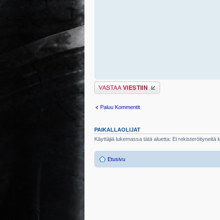
Lähetä vastaus
Paluu Kommentit
PAIKALLAOLIJAT
Käyttäjiä lukemassa tätä aluetta: Ei rekisteröityneitä kä
Etusivu