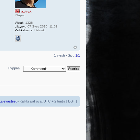
azhrak
Ylläpito
Viestit:
1328
Liittynyt:
07 Syys 2010, 11:03
Paikkakunta:
Helsinki
1 viesti • Sivu
1
/
1
Hyppää:
ta evästeet
• Kaikki ajat ovat UTC + 2 tuntia [
DST
]