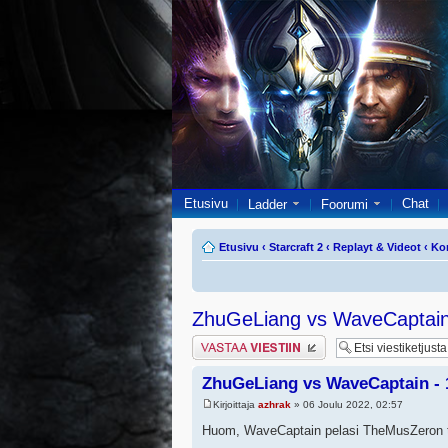
Etusivu
Chat
Ladder
Foorumi
Etusivu
‹
Starcraft 2
‹
Replayt & Videot
‹
Ko
ZhuGeLiang vs WaveCaptain
Lähetä vastaus
ZhuGeLiang vs WaveCaptain - 
Kirjoittaja
azhrak
» 06 Joulu 2022, 02:57
Huom, WaveCaptain pelasi TheMusZeron til