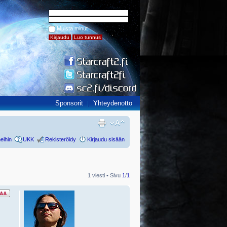
Muista minut
Sponsorit
Yhteydenotto
eihin
UKK
Rekisteröidy
Kirjaudu sisään
1 viesti • Sivu
1
/
1