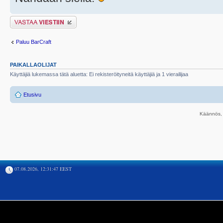
Lähetä vastaus
Paluu BarCraft
PAIKALLAOLIJAT
Käyttäjiä lukemassa tätä aluetta: Ei rekisteröityneitä käyttäjiä ja 1 vierailijaa
Etusivu
Käännös, 
07.08.2026, 12:31:47 EEST