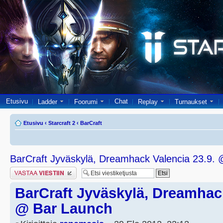
Etusivu
Chat
Ladder
Foorumi
Replay
Turnaukset
Etusivu
‹
Starcraft 2
‹
BarCraft
BarCraft Jyväskylä, Dreamhack Valencia 23.9.
Lähetä vastaus
BarCraft Jyväskylä, Dreamhack
@ Bar Launch