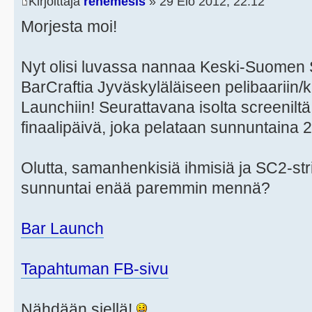
Kirjoittaja
renemesis
» 29 Elo 2012, 22:12
Morjesta moi!
Nyt olisi luvassa nannaa Keski-Suomen S
BarCraftia Jyväskyläläiseen pelibaariin
Launchiin! Seurattavana isolta screenil
finaalipäivä, joka pelataan sunnuntaina 2
Olutta, samanhenkisiä ihmisiä ja SC2-str
sunnuntai enää paremmin mennä?
Bar Launch
Tapahtuman FB-sivu
Nähdään siellä!