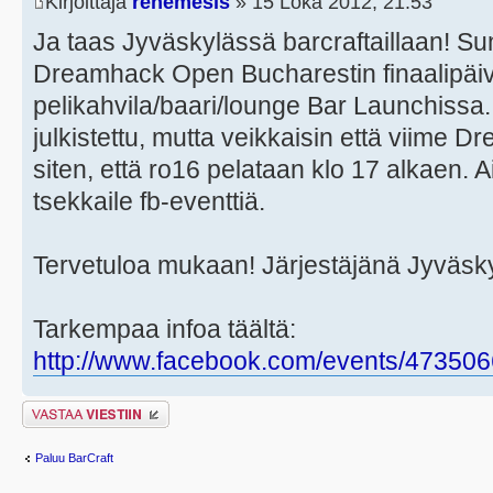
Kirjoittaja
renemesis
» 15 Loka 2012, 21:53
Ja taas Jyväskylässä barcraftaillaan! S
Dreamhack Open Bucharestin finaalipäiv
pelikahvila/baari/lounge Bar Launchissa. 
julkistettu, mutta veikkaisin että viim
siten, että ro16 pelataan klo 17 alkaen. Ai
tsekkaile fb-eventtiä.
Tervetuloa mukaan! Järjestäjänä Jyväsk
Tarkempaa infoa täältä:
http://www.facebook.com/events/47350
Lähetä vastaus
Paluu BarCraft