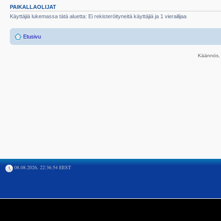
PAIKALLAOLIJAT
Käyttäjiä lukemassa tätä aluetta: Ei rekisteröityneitä käyttäjiä ja 1 vierailijaa
Etusivu
Käännös, 
08.08.2026, 22:36:54 EEST