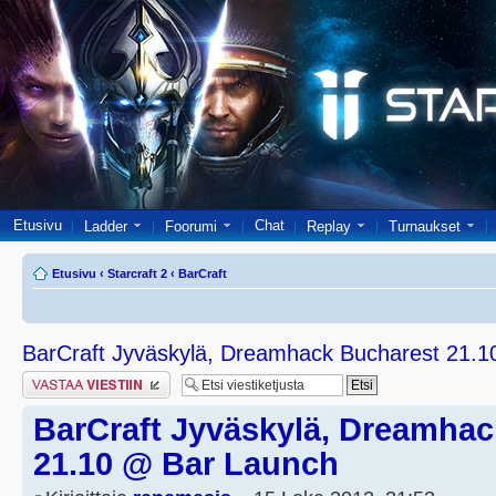
Etusivu
Chat
Ladder
Foorumi
Replay
Turnaukset
Etusivu
‹
Starcraft 2
‹
BarCraft
BarCraft Jyväskylä, Dreamhack Bucharest 21.
Lähetä vastaus
BarCraft Jyväskylä, Dreamhac
21.10 @ Bar Launch