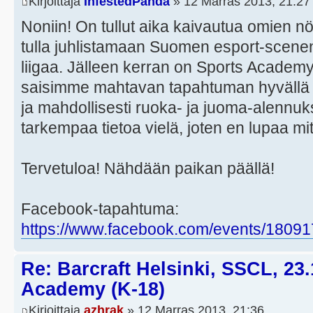
Kirjoittaja
InfestedPanda
» 12 Marras 2013, 21:27
Noniin! On tullut aika kaivautua omien nö
tulla juhlistamaan Suomen esport-scene
liigaa. Jälleen kerran on Sports Academy 
saisimme mahtavan tapahtuman hyvällä pa
ja mahdollisesti ruoka- ja juoma-alennuks
tarkempaa tietoa vielä, joten en lupaa mi
Tervetuloa! Nähdään paikan päällä!
Facebook-tapahtuma:
https://www.facebook.com/events/1809
Re: Barcraft Helsinki, SSCL, 23
Academy (K-18)
Kirjoittaja
azhrak
» 12 Marras 2013, 21:36