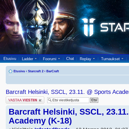
Etusivu
Chat
Ladder
Foorumi
Replay
Turnaukset
Etusivu
‹
Starcraft 2
‹
BarCraft
Barcraft Helsinki, SSCL, 23.11. @ Sports Acad
Lähetä vastaus
Barcraft Helsinki, SSCL, 23.11
Academy (K-18)