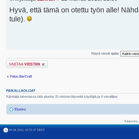
Hyvä, että tämä on otettu työn alle! Nähdä
tule).
Näytä viestit ajalta:
Lähetä vastaus
Paluu BarCraft
PAIKALLAOLIJAT
Käyttäjiä lukemassa tätä aluetta: Ei rekisteröityneitä käyttäjiä ja 4 vierailijaa
Etusivu
Käännös, 
09.08.2026, 03:52:47 EEST