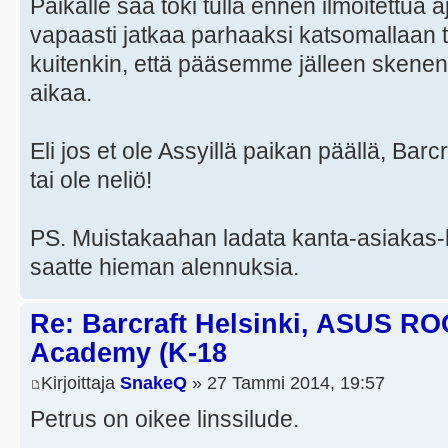
Paikalle saa toki tulla ennen ilmoitettua a
vapaasti jatkaa parhaaksi katsomallaan t
kuitenkin, että pääsemme jälleen skenen
aikaa.
Eli jos et ole Assyillä paikan päällä, Barcra
tai ole neliö!
PS. Muistakaahan ladata kanta-asiakas-k
saatte hieman alennuksia.
Re: Barcraft Helsinki, ASUS RO
Academy (K-18
Kirjoittaja
SnakeQ
» 27 Tammi 2014, 19:57
Petrus on oikee linssilude.