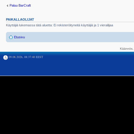
Paluu BarCraft
PAIKALLAOLIJAT
Käyttäjiä lukemassa tätä aluetta: Ei rekisteröityneitä käyttäjiä ja 1 vierailijaa
Etusivu
Käännös, 
09.08.2026, 08:37:40 EEST