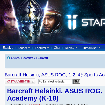
Etusivu
Chat
Ladder
Foorumi
Replay
Turnaukset
Etusivu
‹
Starcraft 2
‹
BarCraft
Barcraft Helsinki, ASUS ROG, 1.2. @ Sports A
Lähetä vastaus
Barcraft Helsinki, ASUS ROG, 
Academy (K-18)