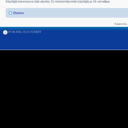
Käyttäjiä lukemassa tätä aluetta: Ei rekisteröityneitä käyttäjiä ja 16 vierailijaa
Etusivu
Käännös, 
07.08.2026, 02:31:52 EEST