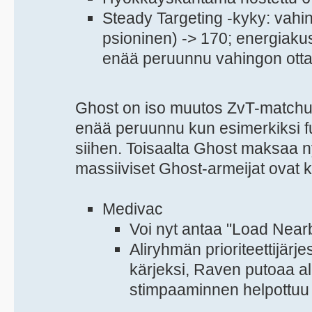
Steady Targeting -kyky: vahi
psioninen) -> 170; energiakus
enää peruunnu vahingon otta
Ghost on iso muutos ZvT-matchup
enää peruunnu kun esimerkiksi fu
siihen. Toisaalta Ghost maksaa ny
massiiviset Ghost-armeijat ovat ka
Medivac
Voi nyt antaa "Load Near
Aliryhmän prioriteettijär
kärjeksi, Raven putoaa a
stimpaaminnen helpottuu 