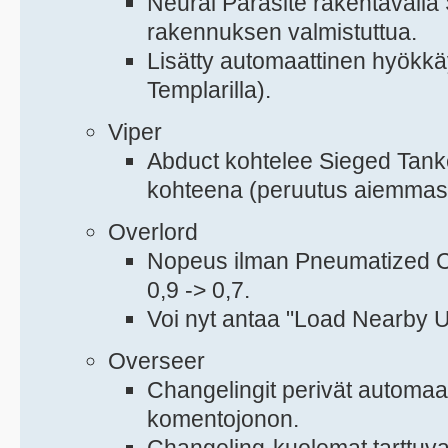
Neural Parasite rakentavalla
rakennuksen valmistuttua.
Lisätty automaattinen hyökk
Templarilla).
Viper
Abduct kohtelee Sieged Tanke
kohteena (peruutus aiemmas
Overlord
Nopeus ilman Pneumatized Ca
0,9 -> 0,7.
Voi nyt antaa "Load Nearby U
Overseer
Changelingit perivät automaat
komentojonon.
Changeling-kuolemat tarttuvat