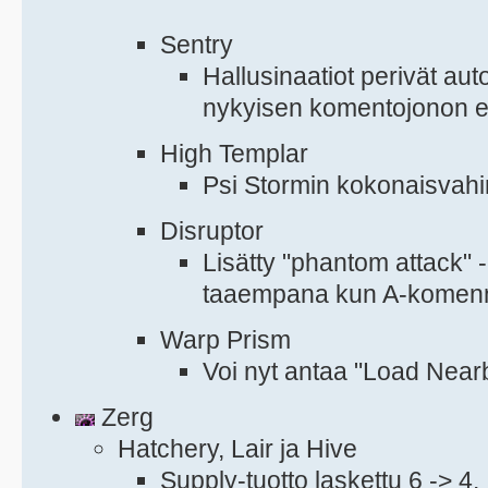
Sentry
Hallusinaatiot perivät aut
nykyisen komentojonon el
High Templar
Psi Stormin kokonaisvahi
Disruptor
Lisätty "phantom attack" -
taaempana kun A-komenn
Warp Prism
Voi nyt antaa "Load Near
Zerg
Hatchery, Lair ja Hive
Supply-tuotto laskettu 6 -> 4.