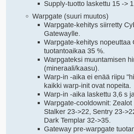
Supply-tuotto laskettu 15 -> 1
Warpgate (suuri muutos)
Warpgate-kehitys siirretty C
Gatewaylle.
Warpgate-kehitys nopeuttaa
tuotantoaikaa 35 %.
Warpgateksi muuntamisen hin
(mineraali/kaasu).
Warp-in -aika ei enää riipu "hi
kaikki warp-init ovat nopeita.
Warp-in -aika laskettu 3,6 s ja
Warpgate-cooldownit: Zealot
Stalker 23->22, Sentry 23->2
Dark Templar 32->35.
Gateway pre-warpgate tuotant