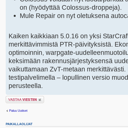
on (hyödyttää Colossus-droppeja).
Mule Repair on nyt oletuksena autoca
Kaiken kaikkiaan 5.0.16 on yksi StarCraft 
merkittävimmistä PTR-päivityksistä. Ek
optimoinnin, warpgate-uudelleenmuotoilu
keksimään rakennusjärjestyksensä uudel
vaikuttamaan ZvT-metaan merkittävästi. 
testipalvelimella – lopullinen versio muo
perusteella.
Lähetä vastaus
Paluu Uutiset
PAIKALLAOLIJAT