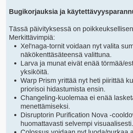
Bugikorjauksia ja käytettävyysparann
Tässä päivityksessä on poikkeuksellisen p
Merkittävimpiä:
Xel'naga-tornit voidaan nyt valita su
näkökenttäsäteensä valittuna.
Larva ja munat eivät enää törmää/est
yksiköitä.
Warp Prism yrittää nyt heti piirittää
priorisoi hidastumista ensin.
Changeling-kuolemaa ei enää lasket
menettämiseksi.
Disruptorin Purification Nova -cooldo
huomattavasti selvempi visuaalisesti
Colossus voidaan nyt luoda/purkaa al