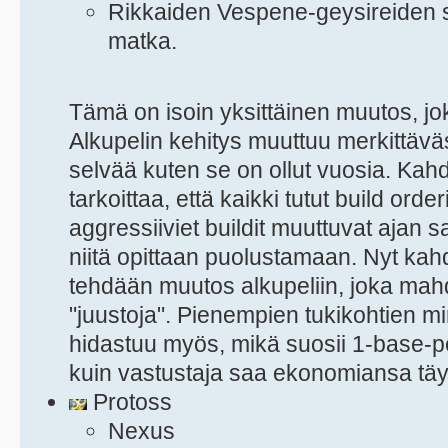
Rikkaiden Vespene-geysireiden sa
matka.
Tämä on isoin yksittäinen muutos, joka
Alkupelin kehitys muuttuu merkittäväs
selvää kuten se on ollut vuosia. Kah
tarkoittaa, että kaikki tutut build orde
aggressiiviet buildit muuttuvat ajan 
niitä opittaan puolustamaan. Nyt ka
tehdään muutos alkupeliin, joka mahd
"juustoja". Pienempien tukikohtien m
hidastuu myös, mikä suosii 1-base-pe
kuin vastustaja saa ekonomiansa täy
Protoss
Nexus