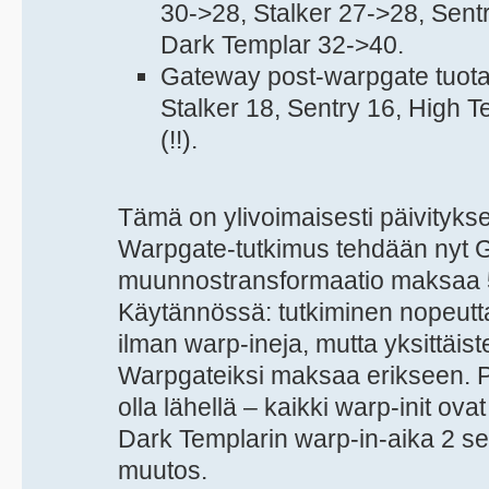
30->28, Stalker 27->28, Sent
Dark Templar 32->40.
Gateway post-warpgate tuotan
Stalker 18, Sentry 16, High 
(!!).
Tämä on ylivoimaisesti päivityks
Warpgate-tutkimus tehdään nyt Ga
muunnostransformaatio maksaa 
Käytännössä: tutkiminen nopeutta
ilman warp-ineja, mutta yksittä
Warpgateiksi maksaa erikseen. P
olla lähellä – kaikki warp-init ovat
Dark Templarin warp-in-aika 2 sek
muutos.