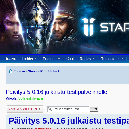
Etusivu
Chat
Ladder
Foorumi
Replay
Turnaukset
Etusivu
‹
Starcraft2.fi
‹
Uutiset
Päivitys 5.0.16 julkaistu testipalvelimelle
Valvoja:
Uutistenkirjoittajat
Lähetä vastaus
Päivitys 5.0.16 julkaistu testip