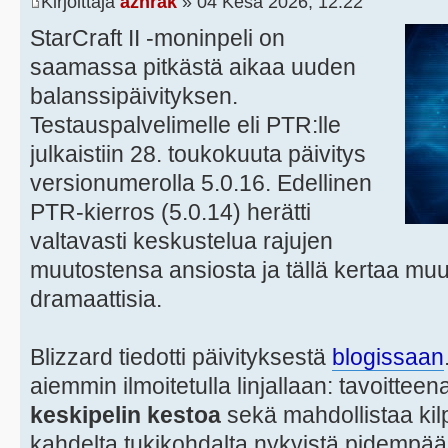
Kirjoittaja
azhrak
» 04 Kesä 2026, 12:22
StarCraft II -moninpeli on
saamassa pitkästä aikaa uuden
balanssipäivityksen.
Testauspalvelimelle eli PTR:lle
julkaistiin 28. toukokuuta päivitys
versionumerolla 5.0.16. Edellinen
PTR-kierros (5.0.14) herätti
valtavasti keskustelua rajujen
muutostensa ansiosta ja tällä kertaa muu
dramaattisia.
Blizzard tiedotti päivityksestä
blogissaan
aiemmin ilmoitetulla linjallaan: tavoittee
keskipelin kestoa
sekä mahdollistaa kilp
kahdelta tukikohdalta nykyistä pidempä