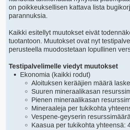
on poikkeuksellisen kattava lista bugikorj
parannuksia.
Kaikki esitellyt muutokset eivät todennä
tuotantoon. Muutokset ovat nyt testipalve
perusteella muodostetaan lopullinen vers
Testipalvelimelle viedyt muutokset
Ekonomia (kaikki rodut)
Aloituksen kerääjien määrä lasket
Suuren mineraalikasan resurssim
Pienen mineraalikasan resurssim
Mineraaleja per tukikohta yhteen
Vespene-geyserin resurssimäärä 
Kaasua per tukikohta yhteensä: 