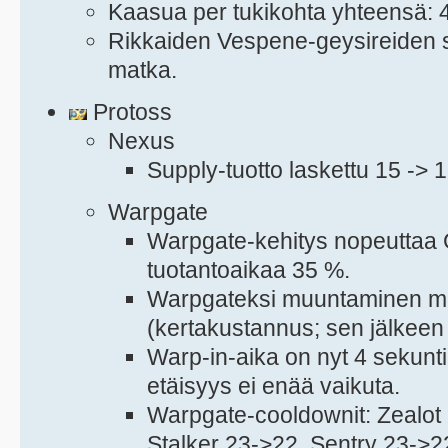
Kaasua per tukikohta yhteensä: 
Rikkaiden Vespene-geysireiden sa
matka.
Protoss
Nexus
Supply-tuotto laskettu 15 -> 1
Warpgate
Warpgate-kehitys nopeuttaa
tuotantoaikaa 35 %.
Warpgateksi muuntaminen m
(kertakustannus; sen jälkeen 
Warp-in-aika on nyt 4 sekunti
etäisyys ei enää vaikuta.
Warpgate-cooldownit: Zealot
Stalker 23->22, Sentry 23->2