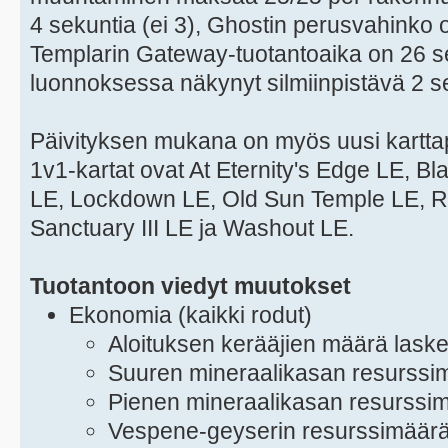
4 sekuntia (ei 3), Ghostin perusvahinko o
Templarin Gateway-tuotantoaika on 26 se
luonnoksessa näkynyt silmiinpistävä 2 s
Päivityksen mukana on myös uusi karttapo
1v1-kartat ovat At Eternity's Edge LE, B
LE, Lockdown LE, Old Sun Temple LE, Ra
Sanctuary III LE ja Washout LE.
Tuotantoon viedyt muutokset
Ekonomia (kaikki rodut)
Aloituksen kerääjien määrä lasket
Suuren mineraalikasan resurssim
Pienen mineraalikasan resurssim
Vespene-geyserin resurssimäärä 