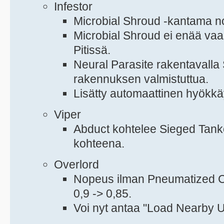
Infestor
Microbial Shroud -kantama no
Microbial Shroud ei enää vaad
Pitissä.
Neural Parasite rakentavalla
rakennuksen valmistuttua.
Lisätty automaattinen hyökk
Viper
Abduct kohtelee Sieged Tanke
kohteena.
Overlord
Nopeus ilman Pneumatized Ca
0,9 -> 0,85.
Voi nyt antaa "Load Nearby U