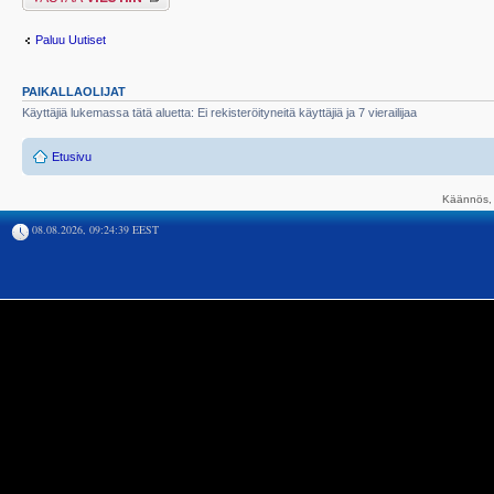
Paluu Uutiset
PAIKALLAOLIJAT
Käyttäjiä lukemassa tätä aluetta: Ei rekisteröityneitä käyttäjiä ja 7 vierailijaa
Etusivu
Käännös, 
08.08.2026, 09:24:39 EEST