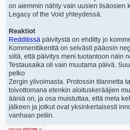
on aiemmin nähty vain uusien lisäosien k
Legacy of the Void yhteydessä.
Reaktiot
Redditissä
päivitystä on ehditty jo komme
Kommenttikenttä on selvästi pääosin nega
siitä, että päivitys meni tuotantoon näin
Testausaika oli vain muutama päivä. Su
pelko
Zergin ylivoimasta. Protossin tilannetta 
toivottomana etenkin aloituskerääjien muu
ääniä on, ja osa muistuttaa, että meta ke
jälkeen ja jotkut ovat yksinkertaisesti i
vanhaan peliin.
Lähetä vastaus