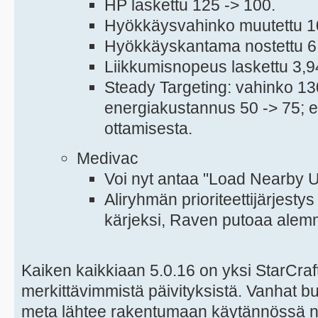
HP laskettu 125 -> 100.
Hyökkäysvahinko muutettu 10
Hyökkäyskantama nostettu 6 
Liikkumisnopeus laskettu 3,94
Steady Targeting: vahinko 13
energiakustannus 50 -> 75; 
ottamisesta.
Medivac
Voi nyt antaa "Load Nearby U
Aliryhmän prioriteettijärjest
kärjeksi, Raven putoaa alem
Kaiken kaikkiaan 5.0.16 on yksi StarCraft 
merkittävimmistä päivityksistä. Vanhat bui
meta lähtee rakentumaan käytännössä nol