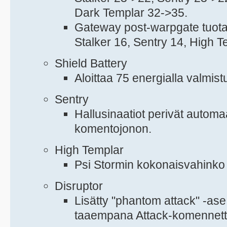
Dark Templar 32->35.
Gateway post-warpgate tuotan
Stalker 16, Sentry 14, High 
Shield Battery
Aloittaa 75 energialla valmist
Sentry
Hallusinaatiot perivät automa
komentojonon.
High Templar
Psi Stormin kokonaisvahinko 
Disruptor
Lisätty "phantom attack" -ase,
taaempana Attack-komennett