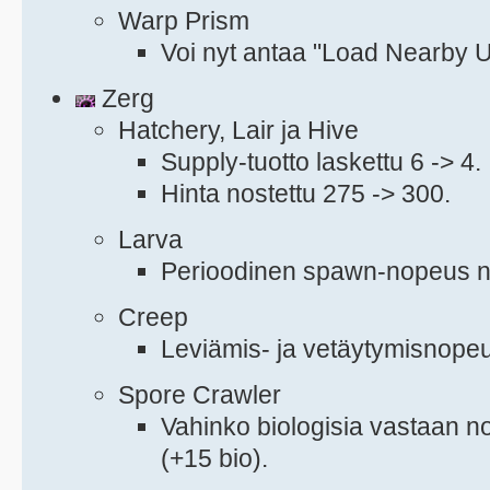
Warp Prism
Voi nyt antaa "Load Nearby U
Zerg
Hatchery, Lair ja Hive
Supply-tuotto laskettu 6 -> 4.
Hinta nostettu 275 -> 300.
Larva
Perioodinen spawn-nopeus nop
Creep
Leviämis- ja vetäytymisnopeus
Spore Crawler
Vahinko biologisia vastaan no
(+15 bio).