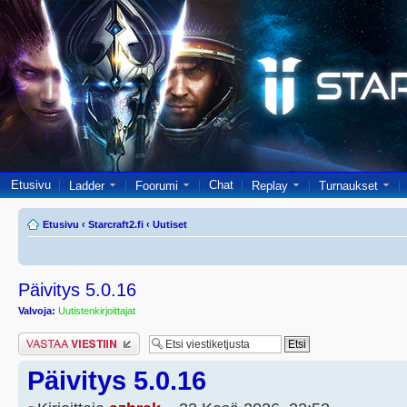
Etusivu
Chat
Ladder
Foorumi
Replay
Turnaukset
Etusivu
‹
Starcraft2.fi
‹
Uutiset
Päivitys 5.0.16
Valvoja:
Uutistenkirjoittajat
Lähetä vastaus
Päivitys 5.0.16