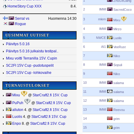
1
ZhuGeLiang
HomeStory Cup XXX
8.4.
2
lMMl
SacredCoco
Serral
vs
Huomenna 14:30
3
mlem
Mixu
Rogue
4
lMMl
Mirzo
UUSIMMAT UUTISET
5
NWCE
Luolis
Päivitys 5.0.16
6
AI1
VeeRust
Päivitys 5.0.16 julkaistu testipal..
7
Niko
Mixu voitti Terranilla 15V. Cupin
8
lMMl
Sopuli
SC2FI 15V Cup -pudotuspelit
SC2FI 15V Cup -lohkovaihe
9
Niko
10
lMMl
salama
TURNAUSTULOKSET
11
lMMl
salama
Mixu
@
StarCraft2.fi 15V. Cup
12
lMMl
salama
PuPuh
@
StarCraft2.fi 15V. Cup
13
lMMl
alluton
4. @
StarCraft2.fi 15V. Cup
Reevou
Luolis
4. @
StarCraft2.fi 15V. Cup
14
grim
Enpo
8. @
StarCraft2.fi 15V. Cup
15
grim