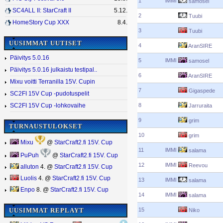
1
lMMl
samosel
SC4ALL II: StarCraft II
5.12.
2
Tuubi
HomeStory Cup XXX
8.4.
3
Tuubi
UUSIMMAT UUTISET
4
AranSIRE
Päivitys 5.0.16
5
lMMl
samosel
Päivitys 5.0.16 julkaistu testipal..
6
AranSIRE
Mixu voitti Terranilla 15V. Cupin
7
Gigaspede
SC2FI 15V Cup -pudotuspelit
8
SC2FI 15V Cup -lohkovaihe
Jarruraita
9
grim
TURNAUSTULOKSET
10
grim
Mixu
@
StarCraft2.fi 15V. Cup
11
lMMl
salama
PuPuh
@
StarCraft2.fi 15V. Cup
12
lMMl
Reevou
alluton
4. @
StarCraft2.fi 15V. Cup
Luolis
4. @
StarCraft2.fi 15V. Cup
13
lMMl
salama
Enpo
8. @
StarCraft2.fi 15V. Cup
14
lMMl
salama
15
UUSIMMAT REPLAYT
Niko