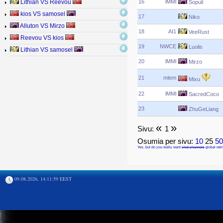
16
lMMl
Lithian VS Reevou
Sopuli
kios VS samosel
17
Niko
Alluton VS Mirzo
18
AI1
VeeRust
Reevou VS kios
19
NWCE
Luolis
Lithian VS samosel
20
lMMl
Mirzo
21
mlem
Mixu
22
lMMl
SacredCoco
23
ZhuGeLiang
«
»
Sivu:
1
Osumia per sivu:
10
25
5
Yes, but do you really want
chat channels
global rati
09.08.2026, 14:11:59 EEST