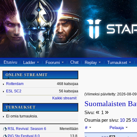
Etusivu
Chat
Ladder
Foorumi
Replay
Turnaukset
ONLINE STREAMIT
Rotterdam
468 katsojaa
ESL SC2
56 katsojaa
(Viimeksi päivitetty: 2026-08-09
Kaikki streamit
Suomalaisten Bat
TURNAUKSET
«
»
Sivu:
1
Ei omia turnauksia.
Osumia per sivu:
10
25
5
#
Pelaaja
RSL Revival: Season 6
Meneillään
PiG Sty Festival 8.0
13.8.