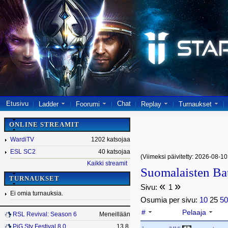
Etusivu
Chat
Ladder
Foorumi
Replay
Turnaukset
ONLINE STREAMIT
WardiTV
1202 katsojaa
ESL SC2
40 katsojaa
(Viimeksi päivitetty: 2026-08-10
Kaikki streamit
Suomalaisten Bat
TURNAUKSET
«
»
Sivu:
1
Ei omia turnauksia.
Osumia per sivu:
10
25
5
#
Pelaaja
RSL Revival: Season 6
Meneillään
PiG Sty Festival 8.0
13.8.