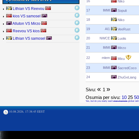
16
Niko
Lithian VS Reevou
17
lMMl
Sopuli
kios VS samosel
18
Niko
Alluton VS Mirzo
19
AI1
VeeRust
Reevou VS kios
20
NWCE
Lithian VS samosel
Luolis
21
lMMl
Mirzo
22
mlem
Mixu
23
lMMl
SacredCoco
24
ZhuGeLiang
«
»
Sivu:
1
Osumia per sivu:
10
25
5
Yes, but do you really want
chat channels
global rati
10.08.2026, 17:38:45 EEST