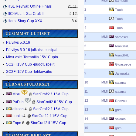
1
lMMl
samosel
RSL Revival: Offline Finals
21.11.
2
Tuubi
SC4ALL II: StarCraft II
5.12.
3
Tuubi
HomeStory Cup XXX
8.4.
4
Tuubi
UUSIMMAT UUTISET
5
lMMl
samosel
Päivitys 5.0.16
6
AranSIRE
Päivitys 5.0.16 julkaistu testipal..
7
AranSIRE
Mixu voitti Terranilla 15V. Cupin
8
SC2FI 15V Cup -pudotuspelit
Gigaspede
SC2FI 15V Cup -lohkovaihe
9
Jarruraita
10
lMMl
salama
TURNAUSTULOKSET
11
lMMl
salama
Mixu
@
StarCraft2.fi 15V. Cup
12
lMMl
Reevou
PuPuh
@
StarCraft2.fi 15V. Cup
alluton
4. @
StarCraft2.fi 15V. Cup
13
grim
Luolis
4. @
StarCraft2.fi 15V. Cup
14
lMMl
salama
Enpo
8. @
StarCraft2.fi 15V. Cup
15
grim
UUSIMMAT REPLAYT