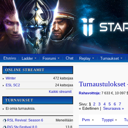
Etusivu
Chat
Ladder
Foorumi
Replay
Turnaukset
ONLINE STREAMIT
Winter
472 katsojaa
Turnaustulokse
ESL SC2
24 katsojaa
Kaikki streamit
Rahavoittoja:
7 633 €, 10 097 $
TURNAUKSET
Sivu:
1
2
3
4
5
6
7
« Edellinen |
Seuraava »
Ei omia turnauksia.
Pvm
Tyyppi
T
RSL Revival: Season 6
Meneillään
PiG Sty Festival 8.0
13.8.