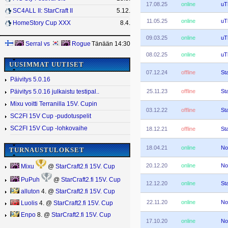
17.08.25
online
uT
SC4ALL II: StarCraft II
5.12.
11.05.25
online
uT
HomeStory Cup XXX
8.4.
09.03.25
online
uT
Serral
vs
Rogue
Tänään 14:30
08.02.25
online
uT
UUSIMMAT UUTISET
07.12.24
offline
St
Päivitys 5.0.16
25.11.23
offline
St
Päivitys 5.0.16 julkaistu testipal..
Mixu voitti Terranilla 15V. Cupin
03.12.22
offline
St
SC2FI 15V Cup -pudotuspelit
SC2FI 15V Cup -lohkovaihe
18.12.21
offline
St
18.04.21
online
Nos
TURNAUSTULOKSET
20.12.20
online
No
Mixu
@
StarCraft2.fi 15V. Cup
PuPuh
@
StarCraft2.fi 15V. Cup
12.12.20
online
St
alluton
4. @
StarCraft2.fi 15V. Cup
22.11.20
online
No
Luolis
4. @
StarCraft2.fi 15V. Cup
Enpo
8. @
StarCraft2.fi 15V. Cup
17.10.20
online
No