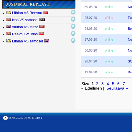
UUSIMMAT REPLAYT
30.08.20
online
No
Lithian VS Reevou
25.07.20
offline
Fu
kios VS samosel
Alluton VS Mirzo
28.06.20
online
Be
Reevou VS kios
27.06.20
online
No
Lithian VS samosel
30.05.20
online
No
28.04.20
online
SC
19.04.20
online
Be
Sivu:
1
2
3
4
5
6
7
« Edellinen |
Seuraava »
08.08.2026, 06:56:23 EEST