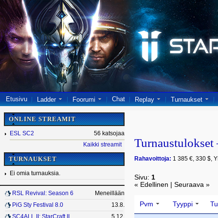
Etusivu
Chat
Ladder
Foorumi
Replay
Turnaukset
ONLINE STREAMIT
ESL SC2
56 katsojaa
Turnaustulokse
Kaikki streamit
Rahavoittoja:
1 385 €, 330 $, Y
TURNAUKSET
Ei omia turnauksia.
Sivu:
1
« Edellinen | Seuraava »
RSL Revival: Season 6
Meneillään
Pvm
Tyyppi
Tu
PiG Sty Festival 8.0
13.8.
SC4ALL II: StarCraft II
5.12.