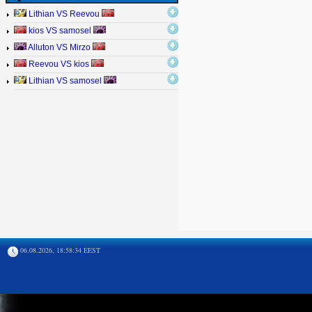
Lithian VS Reevou
kios VS samosel
Alluton VS Mirzo
Reevou VS kios
Lithian VS samosel
06.08.2026, 18:58:34 EEST