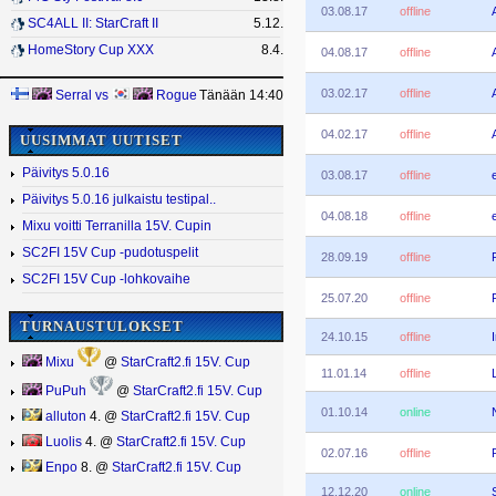
03.08.17
offline
SC4ALL II: StarCraft II
5.12.
HomeStory Cup XXX
8.4.
04.08.17
offline
03.02.17
offline
Serral
vs
Rogue
Tänään 14:40
04.02.17
offline
UUSIMMAT UUTISET
Päivitys 5.0.16
03.08.17
offline
Päivitys 5.0.16 julkaistu testipal..
04.08.18
offline
Mixu voitti Terranilla 15V. Cupin
SC2FI 15V Cup -pudotuspelit
28.09.19
offline
SC2FI 15V Cup -lohkovaihe
25.07.20
offline
TURNAUSTULOKSET
24.10.15
offline
Mixu
@
StarCraft2.fi 15V. Cup
11.01.14
offline
PuPuh
@
StarCraft2.fi 15V. Cup
01.10.14
online
alluton
4. @
StarCraft2.fi 15V. Cup
Luolis
4. @
StarCraft2.fi 15V. Cup
02.07.16
offline
Enpo
8. @
StarCraft2.fi 15V. Cup
12.12.20
online