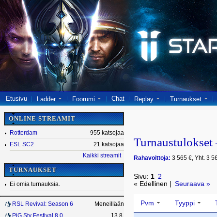
Etusivu
Chat
Ladder
Foorumi
Replay
Turnaukset
ONLINE STREAMIT
Rotterdam
955 katsojaa
Turnaustulokse
ESL SC2
21 katsojaa
Kaikki streamit
Rahavoittoja:
3 565 €, Yht. 3 5
TURNAUKSET
Sivu:
1
2
« Edellinen |
Seuraava »
Ei omia turnauksia.
Pvm
Tyyppi
RSL Revival: Season 6
Meneillään
PiG Sty Festival 8.0
13.8.