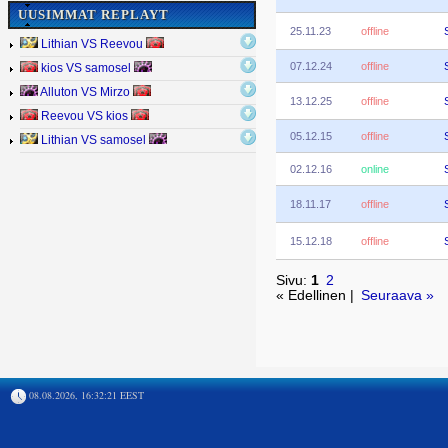
UUSIMMAT REPLAYT
25.11.23
offline
Lithian VS Reevou
07.12.24
offline
kios VS samosel
Alluton VS Mirzo
13.12.25
offline
Reevou VS kios
05.12.15
offline
Lithian VS samosel
02.12.16
online
18.11.17
offline
15.12.18
offline
Sivu:
1
2
« Edellinen |
Seuraava »
08.08.2026, 16:32:21 EEST