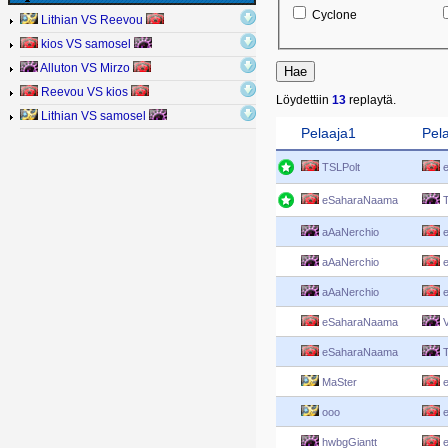
Cyclone
Lithian VS Reevou
kios VS samosel
Alluton VS Mirzo
Reevou VS kios
Löydettiin
13
replaytä.
Lithian VS samosel
Pelaaja1
Pel
TSLPolt
e
eSaharaNaama
T
aAaNerchio
e
aAaNerchio
e
aAaNerchio
e
eSaharaNaama
V
eSaharaNaama
T
MaSter
e
ooo
e
hwbgGiantt
e