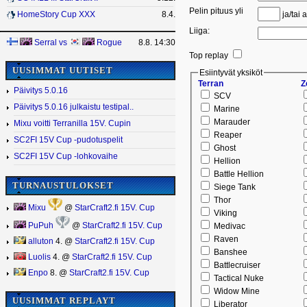
Pelin pituus yli
ja/tai a
HomeStory Cup XXX
8.4.
Liiga:
Serral
vs
Rogue
8.8. 14:30
Top replay
UUSIMMAT UUTISET
Esiintyvät yksiköt
Terran
Z
Päivitys 5.0.16
SCV
Päivitys 5.0.16 julkaistu testipal..
Marine
Marauder
Mixu voitti Terranilla 15V. Cupin
Reaper
SC2FI 15V Cup -pudotuspelit
Ghost
SC2FI 15V Cup -lohkovaihe
Hellion
Battle Hellion
TURNAUSTULOKSET
Siege Tank
Thor
Mixu
@
StarCraft2.fi 15V. Cup
Viking
PuPuh
@
StarCraft2.fi 15V. Cup
Medivac
Raven
alluton
4. @
StarCraft2.fi 15V. Cup
Banshee
Luolis
4. @
StarCraft2.fi 15V. Cup
Battlecruiser
Enpo
8. @
StarCraft2.fi 15V. Cup
Tactical Nuke
Widow Mine
UUSIMMAT REPLAYT
Liberator