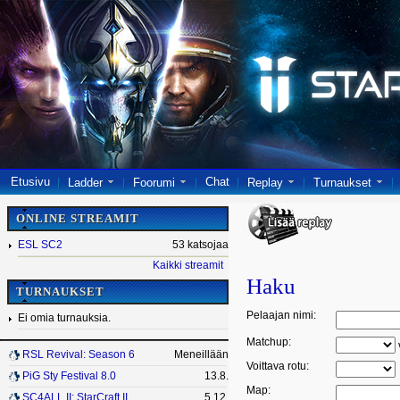
Etusivu
Chat
Ladder
Foorumi
Replay
Turnaukset
ONLINE STREAMIT
ESL SC2
53 katsojaa
Kaikki streamit
Haku
TURNAUKSET
Pelaajan nimi:
Ei omia turnauksia.
Matchup:
RSL Revival: Season 6
Meneillään
Voittava rotu:
PiG Sty Festival 8.0
13.8.
Map:
SC4ALL II: StarCraft II
5.12.