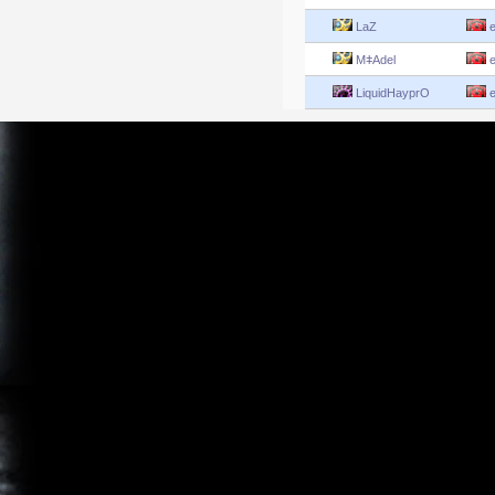
LaZ
e
MǂAdel
e
LiquidHayprO
e