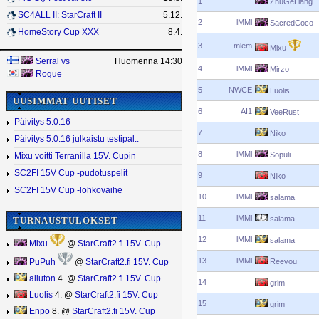
1
ZhuGeLiang
SC4ALL II: StarCraft II
5.12.
2
lMMl
SacredCoco
HomeStory Cup XXX
8.4.
3
mlem
Mixu
Serral
vs
Huomenna 14:30
4
lMMl
Mirzo
Rogue
5
NWCE
Luolis
UUSIMMAT UUTISET
6
AI1
VeeRust
Päivitys 5.0.16
7
Niko
Päivitys 5.0.16 julkaistu testipal..
8
lMMl
Sopuli
Mixu voitti Terranilla 15V. Cupin
SC2FI 15V Cup -pudotuspelit
9
Niko
SC2FI 15V Cup -lohkovaihe
10
lMMl
salama
11
lMMl
salama
TURNAUSTULOKSET
12
lMMl
salama
Mixu
@
StarCraft2.fi 15V. Cup
13
lMMl
Reevou
PuPuh
@
StarCraft2.fi 15V. Cup
alluton
4. @
StarCraft2.fi 15V. Cup
14
grim
Luolis
4. @
StarCraft2.fi 15V. Cup
15
grim
Enpo
8. @
StarCraft2.fi 15V. Cup