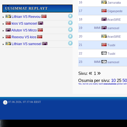
16
Jarruraita
UUSIMMAT REPLAYT
17
Gigaspede
Lithian VS Reevou
18
AranSIRE
kios VS samosel
19
lMMl
samosel
Alluton VS Mirzo
20
AranSIRE
Reevou VS kios
Lithian VS samosel
21
Tuubi
22
Tuubi
23
lMMl
samosel
«
»
Sivu:
1
Osumia per sivu:
10
25
5
Yes, but do you really want
chat channels
global rati
07.08.2026, 07:37:06 EEST