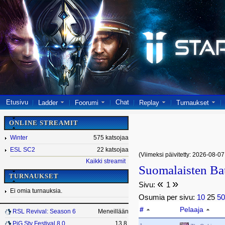
Etusivu
Chat
Ladder
Foorumi
Replay
Turnaukset
ONLINE STREAMIT
Winter
575 katsojaa
ESL SC2
22 katsojaa
(Viimeksi päivitetty: 2026-08-07
Kaikki streamit
Suomalaisten Bat
TURNAUKSET
«
»
Sivu:
1
Ei omia turnauksia.
Osumia per sivu:
10
25
5
#
Pelaaja
RSL Revival: Season 6
Meneillään
PiG Sty Festival 8.0
13.8.