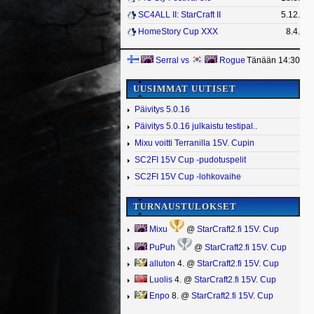
SC4ALL II: StarCraft II
5.12.
HomeStory Cup XXX
8.4.
Serral
vs
Rogue
Tänään 14:30
UUSIMMAT UUTISET
Päivitys 5.0.16
Päivitys 5.0.16 julkaistu testipal..
Mixu voitti Terranilla 15V. Cupin
SC2FI 15V Cup -pudotuspelit
SC2FI 15V Cup -lohkovaihe
TURNAUSTULOKSET
Mixu
@
StarCraft2.fi 15V. Cup
PuPuh
@
StarCraft2.fi 15V. Cup
alluton
4. @
StarCraft2.fi 15V. Cup
Luolis
4. @
StarCraft2.fi 15V. Cup
Enpo
8. @
StarCraft2.fi 15V. Cup