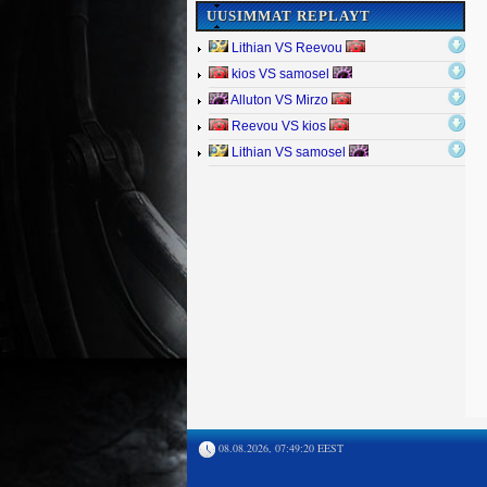
UUSIMMAT REPLAYT
Lithian VS Reevou
kios VS samosel
Alluton VS Mirzo
Reevou VS kios
Lithian VS samosel
08.08.2026, 07:49:20 EEST