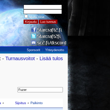
Muista minut
Sponsorit
Yhteydenotto
t -
Turnausvoitot
-
Lisää tulos
a
Sijoitus
Palkinto