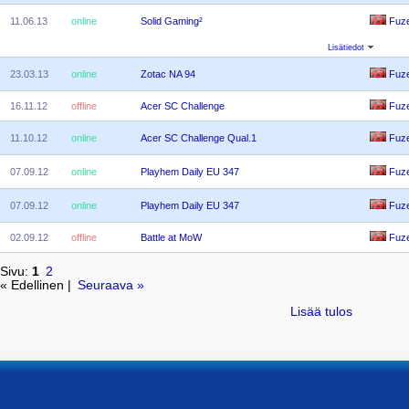
11.06.13
online
Solid Gaming²
Fuz
Lisätiedot
23.03.13
online
Zotac NA 94
Fuz
16.11.12
offline
Acer SC Challenge
Fuz
11.10.12
online
Acer SC Challenge Qual.1
Fuz
07.09.12
online
Playhem Daily EU 347
Fuz
07.09.12
online
Playhem Daily EU 347
Fuz
02.09.12
offline
Battle at MoW
Fuz
Sivu:
1
2
« Edellinen |
Seuraava »
Lisää tulos