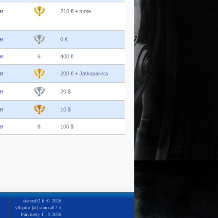
er
210 € + tuote
er
0 €
er
6.
400 €
er
200 € + Jatkopaikka
er
20 $
er
10 $
er
8.
100 $
starcraft2.fi © 2026
yllapito [ät] starcraft2.fi
Päivitetty 11.5.2026