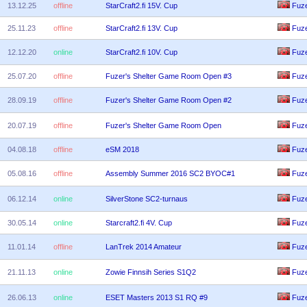
13.12.25
offline
StarCraft2.fi 15V. Cup
Fuz
25.11.23
offline
StarCraft2.fi 13V. Cup
Fuz
12.12.20
online
StarCraft2.fi 10V. Cup
Fuz
25.07.20
offline
Fuzer's Shelter Game Room Open #3
Fuz
28.09.19
offline
Fuzer's Shelter Game Room Open #2
Fuz
20.07.19
offline
Fuzer's Shelter Game Room Open
Fuz
04.08.18
offline
eSM 2018
Fuz
05.08.16
offline
Assembly Summer 2016 SC2 BYOC#1
Fuz
06.12.14
online
SilverStone SC2-turnaus
Fuz
30.05.14
online
Starcraft2.fi 4V. Cup
Fuz
11.01.14
offline
LanTrek 2014 Amateur
Fuz
21.11.13
online
Zowie Finnsih Series S1Q2
Fuz
26.06.13
online
ESET Masters 2013 S1 RQ #9
Fuz