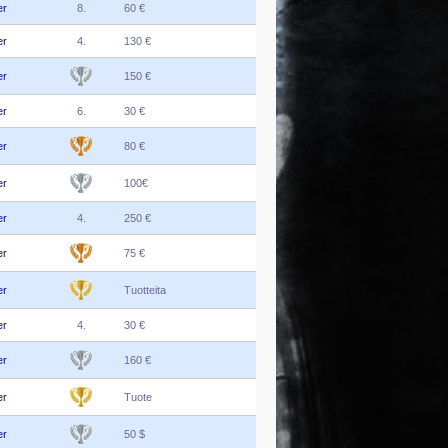
er
8.
60 €
er
4.
130 €
er
150 €
er
6.
30 €
er
80 €
er
100€
er
4.
250 €
er
75 €
er
Tuotteita
er
4.
30 €
er
160 €
er
Tuote
er
50 $