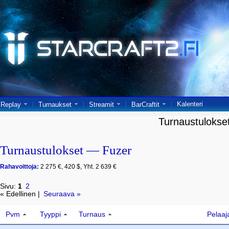
Kalenteri
Replay
Turnaukset
Streamit
BarCraftit
Turnaustulokse
Turnaustulokset — Fuzer
Rahavoittoja:
2 275 €, 420 $, Yht. 2 639 €
Sivu:
1
2
« Edellinen |
Seuraava »
Pvm
Tyyppi
Turnaus
Pelaaj