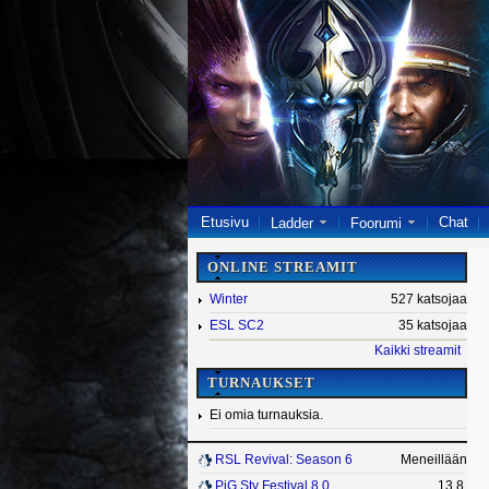
Etusivu
Chat
Ladder
Foorumi
ONLINE STREAMIT
Winter
527 katsojaa
ESL SC2
35 katsojaa
Kaikki streamit
TURNAUKSET
Ei omia turnauksia.
RSL Revival: Season 6
Meneillään
PiG Sty Festival 8.0
13.8.