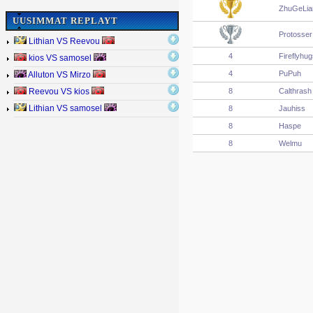
ZhuGeLia
UUSIMMAT REPLAYT
Protosser
Lithian VS Reevou
4
Fireflyhu
kios VS samosel
4
PuPuh
Alluton VS Mirzo
8
Calthrash
Reevou VS kios
8
Jauhiss
Lithian VS samosel
8
Haspe
8
Welmu