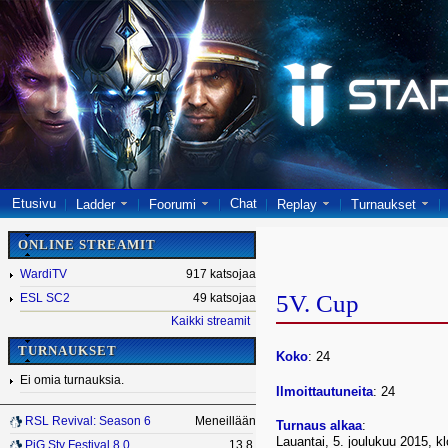
Etusivu
Chat
Ladder
Foorumi
Replay
Turnaukset
ONLINE STREAMIT
WardiTV
917 katsojaa
5V. Cup
ESL SC2
49 katsojaa
Kaikki streamit
TURNAUKSET
Koko
: 24
Ei omia turnauksia.
Ilmoittautuneita
: 24
RSL Revival: Season 6
Meneillään
Turnaus alkaa
:
Lauantai, 5. joulukuu 2015, k
PiG Sty Festival 8.0
13.8.