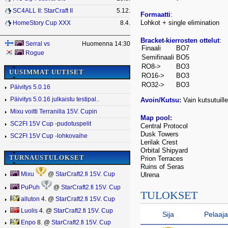
SC4ALL II: StarCraft II
5.12.
Formaatti
:
Lohkot + single elimination
HomeStory Cup XXX
8.4.
Bracket-kierrosten ottelut
:
Serral
vs
Huomenna 14:30
Finaali
BO7
Rogue
Semifinaali
BO5
RO8->
BO3
UUSIMMAT UUTISET
RO16->
BO3
RO32->
BO3
Päivitys 5.0.16
Päivitys 5.0.16 julkaistu testipal..
Avoin/Kutsu:
Vain kutsutuille
Mixu voitti Terranilla 15V. Cupin
Map pool:
SC2FI 15V Cup -pudotuspelit
Central Protocol
Dusk Towers
SC2FI 15V Cup -lohkovaihe
Lerilak Crest
Orbital Shipyard
TURNAUSTULOKSET
Prion Terraces
Ruins of Seras
Mixu
@
StarCraft2.fi 15V. Cup
Ulrena
PuPuh
@
StarCraft2.fi 15V. Cup
TULOKSET
alluton
4. @
StarCraft2.fi 15V. Cup
Luolis
4. @
StarCraft2.fi 15V. Cup
Sija
Pelaaja
Enpo
8. @
StarCraft2.fi 15V. Cup