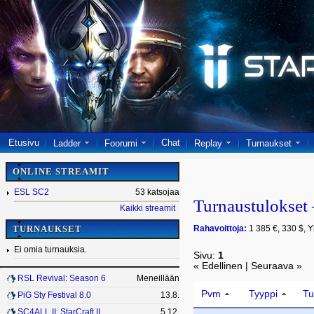
Etusivu
Chat
Ladder
Foorumi
Replay
Turnaukset
ONLINE STREAMIT
ESL SC2
53 katsojaa
Turnaustulokse
Kaikki streamit
Rahavoittoja:
1 385 €, 330 $, Y
TURNAUKSET
Ei omia turnauksia.
Sivu:
1
« Edellinen | Seuraava »
RSL Revival: Season 6
Meneillään
Pvm
Tyyppi
Tu
PiG Sty Festival 8.0
13.8.
SC4ALL II: StarCraft II
5.12.