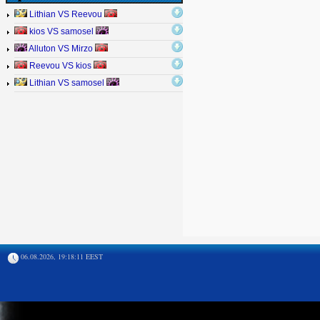
Lithian VS Reevou
kios VS samosel
Alluton VS Mirzo
Reevou VS kios
Lithian VS samosel
06.08.2026, 19:18:11 EEST