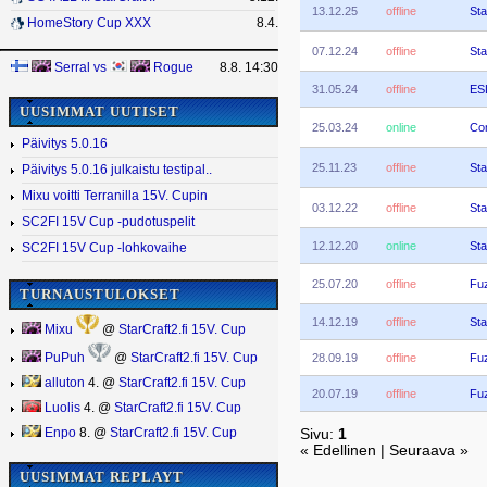
13.12.25
offline
Sta
HomeStory Cup XXX
8.4.
07.12.24
offline
Sta
Serral
vs
Rogue
8.8. 14:30
31.05.24
offline
ES
UUSIMMAT UUTISET
25.03.24
online
Co
Päivitys 5.0.16
25.11.23
offline
Sta
Päivitys 5.0.16 julkaistu testipal..
Mixu voitti Terranilla 15V. Cupin
03.12.22
offline
Sta
SC2FI 15V Cup -pudotuspelit
12.12.20
online
Sta
SC2FI 15V Cup -lohkovaihe
25.07.20
offline
Fu
TURNAUSTULOKSET
14.12.19
offline
Sta
Mixu
@
StarCraft2.fi 15V. Cup
28.09.19
offline
Fu
PuPuh
@
StarCraft2.fi 15V. Cup
alluton
4. @
StarCraft2.fi 15V. Cup
20.07.19
offline
Fu
Luolis
4. @
StarCraft2.fi 15V. Cup
Enpo
8. @
StarCraft2.fi 15V. Cup
Sivu:
1
« Edellinen | Seuraava »
UUSIMMAT REPLAYT