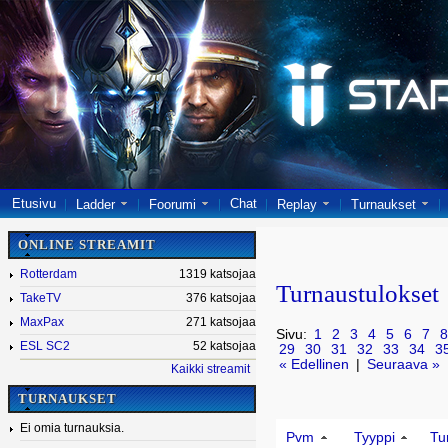
Etusivu
Chat
Ladder
Foorumi
Replay
Turnaukset
ONLINE STREAMIT
Rotterdam
1319 katsojaa
Turnaustulokset
TakeTV
376 katsojaa
MaxPax
271 katsojaa
Sivu:
1
2
3
4
5
6
7
8
ESL SC2
52 katsojaa
29
30
31
32
33
34
3
« Edellinen
|
Seuraava »
Kaikki streamit
TURNAUKSET
Ei omia turnauksia.
Pvm
Tyyppi
Tu