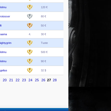
elmu
120 €
rotosser
80 €
fi
50 €
aama
4.
30 €
ightygrim
Tuote
elmu
500 €
elmu
90 €
gelius
32 $
9
20
21
22
23
24
25
26
27
28