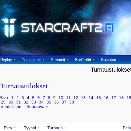
Kalenteri
Replay
Turnaukset
Streamit
BarCraftit
Turnaustulokse
Turnaustulokset
Sivu:
1
2
3
4
5
6
7
8
9
10
11
12
13
14
15
16
17
18
1
29
30
31
32
33
34
35
36
37
38
« Edellinen
|
Seuraava »
Pvm
Tyyppi
Turnaus
Pela