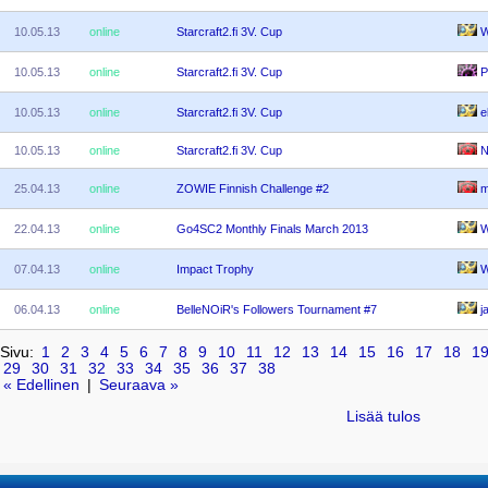
10.05.13
online
Starcraft2.fi 3V. Cup
W
10.05.13
online
Starcraft2.fi 3V. Cup
P
10.05.13
online
Starcraft2.fi 3V. Cup
el
10.05.13
online
Starcraft2.fi 3V. Cup
N
25.04.13
online
ZOWIE Finnish Challenge #2
m
22.04.13
online
Go4SC2 Monthly Finals March 2013
W
07.04.13
online
Impact Trophy
W
06.04.13
online
BelleNOiR's Followers Tournament #7
ja
Sivu:
1
2
3
4
5
6
7
8
9
10
11
12
13
14
15
16
17
18
1
29
30
31
32
33
34
35
36
37
38
« Edellinen
|
Seuraava »
Lisää tulos