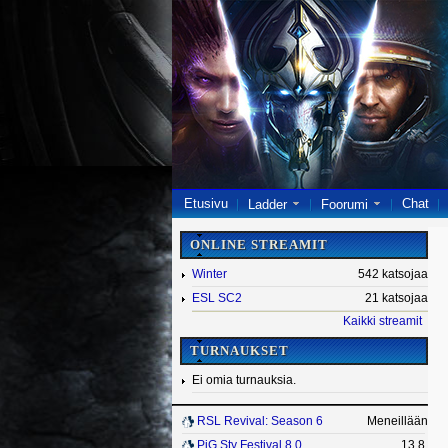
Etusivu
Chat
Ladder
Foorumi
ONLINE STREAMIT
Winter
542 katsojaa
ESL SC2
21 katsojaa
Kaikki streamit
TURNAUKSET
Ei omia turnauksia.
RSL Revival: Season 6
Meneillään
PiG Sty Festival 8.0
13.8.