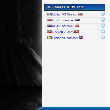
UUSIMMAT REPLAYT
Lithian VS Reevou
kios VS samosel
Alluton VS Mirzo
Reevou VS kios
Lithian VS samosel