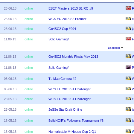
26.06.13
online
ESET Masters 2013 S1 RQ #9
F
25.06.13
online
WCS EU 2013 S2 Premier
el
23.06.13
online
Go4SC2 Cup #294
ja
11.06.13
online
Solid Gaming²
F
Lisätiedot
11.06.13
online
Go4SC2 Monthly Finals May 2013
W
11.06.13
online
Solid Gaming²
P
06.06.13
online
TL Map Contest #2
W
05.06.13
online
WCS EU 2013 S1 Challenger
W
28.05.13
online
WCS EU 2013 S1 Challenger
el
25.05.13
online
JeSSe StarCraft Online
ja
18.05.13
online
BelleNOiR's Followers Tournament #8
ja
13.05.13
online
Numericable M-House Cup 2 Q1
W