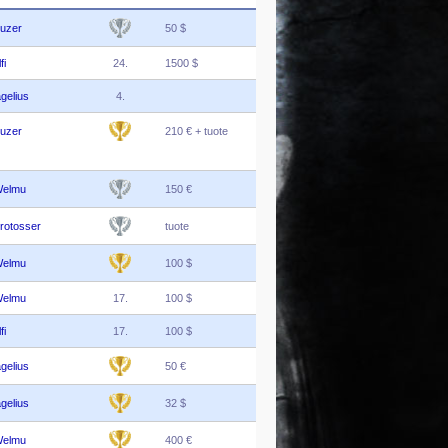
uzer
50 $
fi
24.
1500 $
gelius
4.
uzer
210 € + tuote
elmu
150 €
rotosser
tuote
elmu
100 $
elmu
17.
100 $
fi
17.
100 $
gelius
50 €
gelius
32 $
elmu
400 €