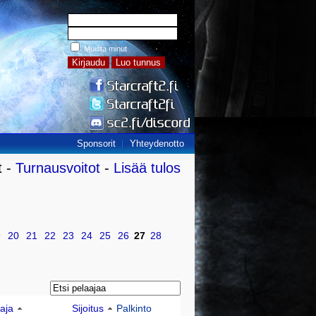
Muista minut
Sponsorit
Yhteydenotto
t -
Turnausvoitot
-
Lisää tulos
9
20
21
22
23
24
25
26
27
28
aja
Sijoitus
Palkinto