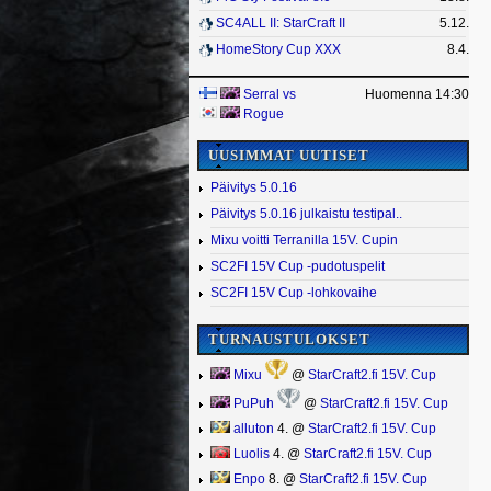
SC4ALL II: StarCraft II
5.12.
HomeStory Cup XXX
8.4.
Serral
vs
Huomenna 14:30
Rogue
UUSIMMAT UUTISET
Päivitys 5.0.16
Päivitys 5.0.16 julkaistu testipal..
Mixu voitti Terranilla 15V. Cupin
SC2FI 15V Cup -pudotuspelit
SC2FI 15V Cup -lohkovaihe
TURNAUSTULOKSET
Mixu
@
StarCraft2.fi 15V. Cup
PuPuh
@
StarCraft2.fi 15V. Cup
alluton
4. @
StarCraft2.fi 15V. Cup
Luolis
4. @
StarCraft2.fi 15V. Cup
Enpo
8. @
StarCraft2.fi 15V. Cup