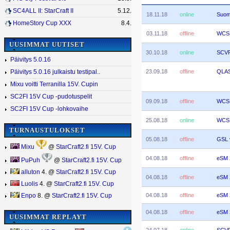
SC4ALL II: StarCraft II
5.12.
18.11.18
online
Suom
HomeStory Cup XXX
8.4.
03.11.18
offline
WCS 
UUSIMMAT UUTISET
30.10.18
online
SCVR
Päivitys 5.0.16
23.09.18
offline
QLASH
Päivitys 5.0.16 julkaistu testipal..
Mixu voitti Terranilla 15V. Cupin
SC2FI 15V Cup -pudotuspelit
09.09.18
offline
WCS 
SC2FI 15V Cup -lohkovaihe
25.08.18
online
WCS 
TURNAUSTULOKSET
05.08.18
offline
GSL 
Mixu
@
StarCraft2.fi 15V. Cup
04.08.18
offline
eSM 
PuPuh
@
StarCraft2.fi 15V. Cup
alluton
4. @
StarCraft2.fi 15V. Cup
04.08.18
offline
eSM 
Luolis
4. @
StarCraft2.fi 15V. Cup
04.08.18
offline
eSM 
Enpo
8. @
StarCraft2.fi 15V. Cup
04.08.18
offline
eSM 
UUSIMMAT REPLAYT
24.07.18
online
SCVR