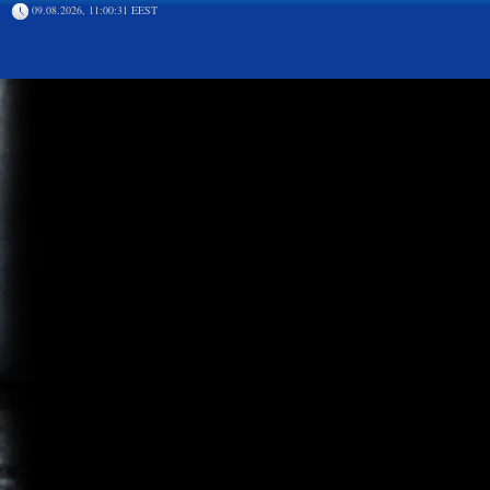
09.08.2026, 11:00:31 EEST