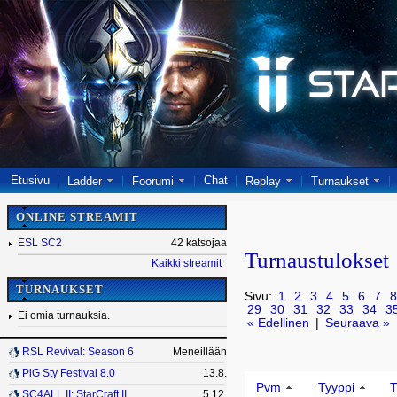
Etusivu
Chat
Ladder
Foorumi
Replay
Turnaukset
ONLINE STREAMIT
ESL SC2
42 katsojaa
Turnaustulokset
Kaikki streamit
TURNAUKSET
Sivu:
1
2
3
4
5
6
7
8
29
30
31
32
33
34
3
Ei omia turnauksia.
« Edellinen
|
Seuraava »
RSL Revival: Season 6
Meneillään
PiG Sty Festival 8.0
13.8.
Pvm
Tyyppi
T
SC4ALL II: StarCraft II
5.12.