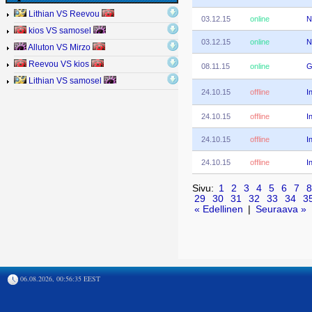
Lithian VS Reevou
03.12.15
online
N
kios VS samosel
03.12.15
online
N
Alluton VS Mirzo
Reevou VS kios
08.11.15
online
G
Lithian VS samosel
24.10.15
offline
I
24.10.15
offline
I
24.10.15
offline
I
24.10.15
offline
I
Sivu:
1
2
3
4
5
6
7
8
29
30
31
32
33
34
3
« Edellinen
|
Seuraava »
06.08.2026, 00:56:35 EEST