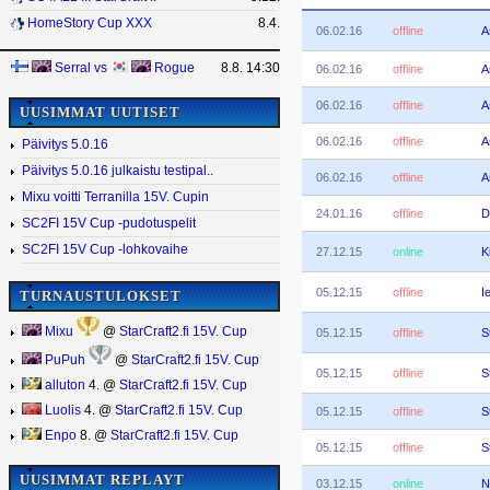
HomeStory Cup XXX
8.4.
06.02.16
offline
A
Serral
vs
Rogue
8.8. 14:30
06.02.16
offline
A
06.02.16
offline
A
UUSIMMAT UUTISET
06.02.16
offline
A
Päivitys 5.0.16
Päivitys 5.0.16 julkaistu testipal..
06.02.16
offline
A
Mixu voitti Terranilla 15V. Cupin
24.01.16
offline
D
SC2FI 15V Cup -pudotuspelit
SC2FI 15V Cup -lohkovaihe
27.12.15
online
K
05.12.15
offline
I
TURNAUSTULOKSET
Mixu
@
StarCraft2.fi 15V. Cup
05.12.15
offline
S
PuPuh
@
StarCraft2.fi 15V. Cup
05.12.15
offline
S
alluton
4. @
StarCraft2.fi 15V. Cup
Luolis
4. @
StarCraft2.fi 15V. Cup
05.12.15
offline
S
Enpo
8. @
StarCraft2.fi 15V. Cup
05.12.15
offline
S
UUSIMMAT REPLAYT
03.12.15
online
N