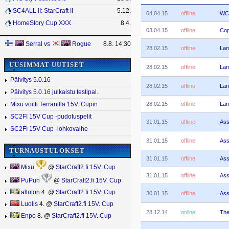
SC4ALL II: StarCraft II
5.12.
04.04.15
offline
WCS
HomeStory Cup XXX
8.4.
03.04.15
offline
Co
Serral
vs
Rogue
8.8. 14:30
28.02.15
offline
Lan
UUSIMMAT UUTISET
28.02.15
offline
Lan
Päivitys 5.0.16
28.02.15
offline
Lan
Päivitys 5.0.16 julkaistu testipal..
28.02.15
offline
Lan
Mixu voitti Terranilla 15V. Cupin
SC2FI 15V Cup -pudotuspelit
31.01.15
offline
Ass
SC2FI 15V Cup -lohkovaihe
31.01.15
offline
Ass
TURNAUSTULOKSET
31.01.15
offline
Ass
Mixu
@
StarCraft2.fi 15V. Cup
31.01.15
offline
Ass
PuPuh
@
StarCraft2.fi 15V. Cup
alluton
4. @
StarCraft2.fi 15V. Cup
30.01.15
offline
Ass
Luolis
4. @
StarCraft2.fi 15V. Cup
28.12.14
online
The
Enpo
8. @
StarCraft2.fi 15V. Cup