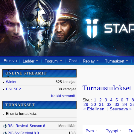
Etusivu
Chat
Ladder
Foorumi
Replay
Turnaukset
ONLINE STREAMIT
Winter
625 katsojaa
Turnaustulokset
ESL SC2
38 katsojaa
Kaikki streamit
Sivu:
1
2
3
4
5
6
7
8
29
30
31
32
33
34
3
TURNAUKSET
« Edellinen
|
Seuraava »
Ei omia turnauksia.
RSL Revival: Season 6
Meneillään
Pvm
Tyyppi
Tu
PiG Sty Festival 8.0
13.8.