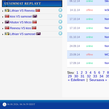
06.12.14
online
Sil
UUSIMMAT REPLAYT
14.11.14
offline
IeS
Lithian VS Reevou
kios VS samosel
17.10.14
online
Nor
Alluton VS Mirzo
17.10.14
online
Nor
Reevou VS kios
Lithian VS samosel
01.10.14
online
Nor
24.09.14
online
Nor
23.09.14
offline
WCS
17.09.14
online
Nor
Sivu:
1
2
3
4
5
6
7
8
29
30
31
32
33
34
3
« Edellinen
|
Seuraava »
06.08.2026, 06:36:59 EEST